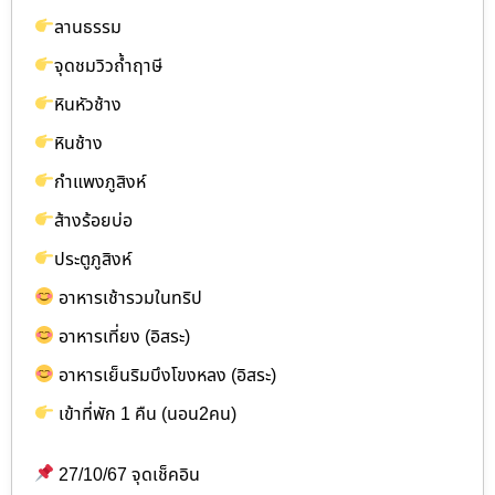
ลานธรรม
จุดชมวิวถ้ำฤาษี
หินหัวช้าง
หินช้าง
กำแพงภูสิงห์
ส้างร้อยบ่อ
ประตูภูสิงห์
อาหารเช้ารวมในทริป
อาหารเที่ยง (อิสระ)
อาหารเย็นริมบึงโขงหลง (อิสระ)
เข้าที่พัก 1 คืน (นอน2คน)
27/10/67 จุดเช็คอิน