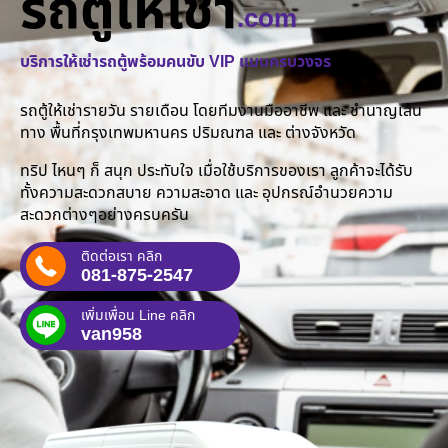
รถตู้ให้เช่า
.com
บริการให้เช่ารถตู้พร้อมคนขับ VIP แบบครบวงจร
รถตู้ให้เช่ารายวัน รายเดือน โดยทีมงานมืออาชีพ และ ชำนาญเส้น
ทาง พื้นที่กรุงเทพมหานคร ปริมณฑล และ ต่างจังหวัด
ทริป ไหนๆ ก็ สนุก ประทับใจ เมื่อใช้บริการของเรา ลูกค้าจะได้รับ
ทั้งความสะดวกสบาย ความสะอาด และ อุปกรณ์อำนวยความ
สะดวกต่างๆอย่างครบครัน
ติดต่อเรา คลิก
081-875-2547
เพิ่มเพื่อน Line คลิก
van958