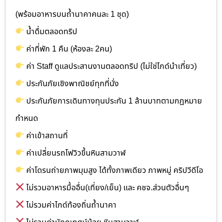
(พร้อมอาหารบนถ้ำนาคาคนละ 1 ชุด)
น้ำดื่มตลอดทริป
ค่าที่พัก 1 คืน (ห้องละ 2คน)
ค่า Staff ดูแลประสานงานตลอดทริป (ไม่ใช่ไกด์นำเที่ยว)
ประกันภัยเชิงพาณิชย์ทุกที่นั่ง
ประกันภัยการเดินทางทุนประกัน 1 ล้านบาทตามกฏหมาย
กำหนด
ค่าเข้าสถานที่
ค่าเปลี่ยนรถโฟวิวขึ้นหินสามวาฬ
ค่าโดรนถ่ายภาพมุมสูง ได้ทั้งภาพเดียว ภาพหมู่ คริปวีดีโอ
ไม่รวมอาหารมื้ออื่น(เที่ยง/เย็น) และ คชจ.ส่วนตัวอื่นๆ
ไม่รวมค่าไกด์ท้องถิ่นถ้ำนาคา