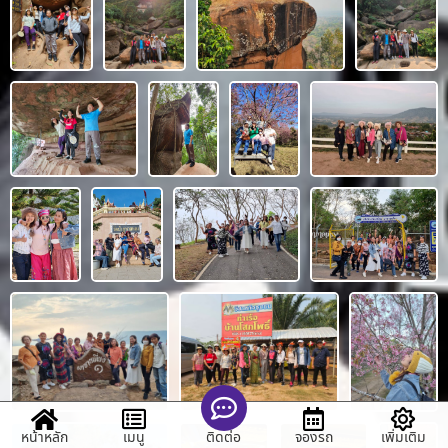
หน้าหลัก
เมนู
จองรถ
เพิ่มเติม
ติดต่อ