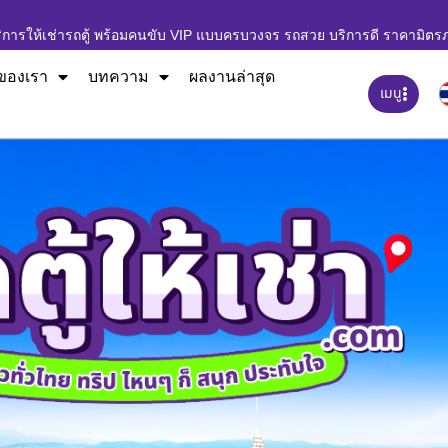
ิการให้เช่ารถตู้ พร้อมคนขับ VIP แบบครบวงจร รถสวย บริการดี ราคามิตร
ของเรา
บทความ
ผลงานล่าสุด
เมนู