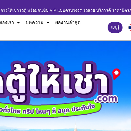
ิการให้เช่ารถตู้ พร้อมคนขับ VIP แบบครบวงจร รถสวย บริการดี ราคามิตร
ของเรา
บทความ
ผลงานล่าสุด
เมนู