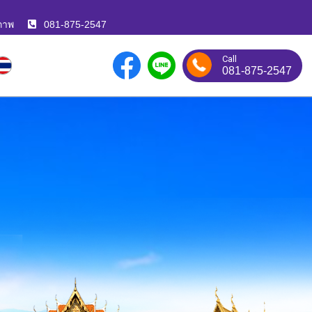
ภาพ
081-875-2547
Call
081-875-2547