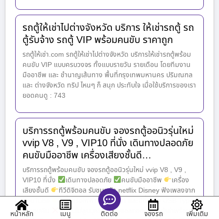
รถตู้ให้เช่าไปต่างจังหวัด บริการ ให้เช่ารถตู้ รถ
ตู้รับจ้าง รถตู้ VIP พร้อมคนขับ ราคาถูก
รถตู้ให้เช่า.com รถตู้ให้เช่าไปต่างจังหวัด บริการให้เช่ารถตู้พร้อม
คนขับ VIP แบบครบวงจร ทั้งแบบรายวัน รายเดือน โดยทีมงาน
มืออาชีพ และ ชำนาญเส้นทาง พื้นที่กรุงเทพมหานคร ปริมณฑล
และ ต่างจังหวัด ทริป ไหนๆ ก็ สนุก ประทับใจ เมื่อใช้บริการของเรา
ยอดคนดู : 743
บริการรถตู้พร้อมคนขับ จองรถตู้ออนิวรุ่นใหม่
vvip V8 , V9 , VIP10 ที่นั่ง เดินทางปลอดภัย
คนขับมืออาชีพ เครื่องเสียงชั้นดี…
บริการรถตู้พร้อมคนขับ จองรถตู้ออนิวรุ่นใหม่ vvip V8 , V9 ,
VIP10 ที่นั่ง
เดินทางปลอดภัย
คนขับมืออาชีพ
เครื่อง
เสียงชั้นดี
ทีวีดิจิตอล รับชมหนัง netflix Disney ฟังเพลงจาก
YouTube
มีที่ชาร์จไฟฟ้า 220 โวลท์ และมีที่ชาร์จ USB Type
C รอบคัน
คนขับไม่สูบบุหรี่/ ไม่ดื่มแอลกอฮอล์ รถตู้เช่าพร้อม
หน้าหลัก
เมนู
จองรถ
เพิ่มเติม
ติดต่อ