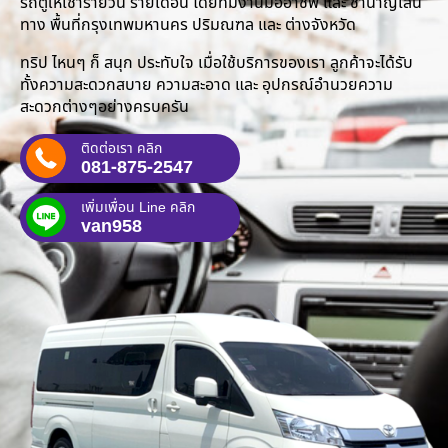
รถตู้ให้เช่ารายวัน รายเดือน โดยทีมงานมืออาชีพ และ ชำนาญเส้น
ทาง พื้นที่กรุงเทพมหานคร ปริมณฑล และ ต่างจังหวัด
ทริป ไหนๆ ก็ สนุก ประทับใจ เมื่อใช้บริการของเรา ลูกค้าจะได้รับ
ทั้งความสะดวกสบาย ความสะอาด และ อุปกรณ์อำนวยความ
สะดวกต่างๆอย่างครบครัน
ติดต่อเรา คลิก
081-875-2547
เพิ่มเพื่อน Line คลิก
van958