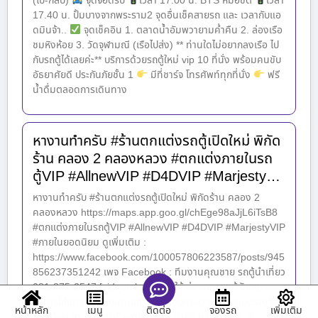
(ไป-กลับ)
จุดจอดรับ
เวลา 17.00 น. BTS หมอชิต
เวลา
17.40 น. ปั้มบางจากพระราม2 จุดอื่นเช็คสายรถ และ เวลากับแอ
ดมินจ้า..
จุดเช็คอิน 1. ตลาดน้ำอัมพวายามค่ำคืน 2. ล่องเรือ
ชมหิงห้อย 3. วัดจุฬามณี (เรือไปส่ง) ** ท่านใดไม่อยากลงเรือ ไป
กับรถตู้ได้เลยค่ะ** บริการด้วยรถตู้ใหม่ vip 10 ที่นั่ง พร้อมคนขับ
อัธยาศัยดี ประกันภัยชั้น 1
มีที่ชาร์จ โทรศัพท์ทุกที่นั่ง
ฟรี
น้ำดื่มตลอดการเดินทาง
หางานทำครับ #ร้านตกแต่งรถตู้เปิดใหม่ พิกัด
ร้าน คลอง 2 คลองหลวง #ตกแต่งภายในรถ
ตู้VIP #AllnewVIP #D4DVIP #Marjesty…
หางานทำครับ #ร้านตกแต่งรถตู้เปิดใหม่ พิกัดร้าน คลอง 2
คลองหลวง https://maps.app.goo.gl/chEge98aJjL6iTsB8
#ตกแต่งภายในรถตู้VIP #AllnewVIP #D4DVIP #MarjestyVIP
#ภายในยอดนิยม ดูเพิ่มเติม :
https://www.facebook.com/100057806223587/posts/945
856237351242 เพจ Facebook : ทีมงานคุณชาย รถตู้นำเที่ยว
081-875-2547 [vid_embed] รถตู้ให้เช่า.com รถตู้รับเหมา
บริการให้เช่ารถตู้พร้อมคนขับ VIP แบบครบวงจร ทั้งแบบรายวัน
หน้าหลัก
เมนู
จองรถ
เพิ่มเติม
ติดต่อ
รายเดือน โดยทีมงานมืออาชีพ และ ชำนาญเส้นทาง พื้นที่