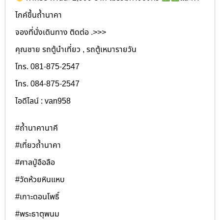
ไกค์ขึ้นถ้ำนาคา
จองที่นั่งเดินทาง ติดต่อ .>>>
คุณชาย รถตู้นำเที่ยว , รถตู้เหมารายวัน
โทร. 081-875-2547
โทร. 084-875-2547
ไอดีไลน์ : van958
#ถ้ำนาคานาคี
#เที่ยวถ้ำนาคา
#ศาลปู่อือลือ
#วัดห้วยหินแหบ
#เกาะดอนโพธิ์
#พระธาตุพนม