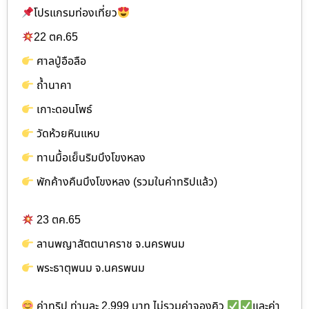
โปรแกรมท่องเที่ยว
22 ตค.65
ศาลปู่อือลือ
ถ้ำนาคา
เกาะดอนโพธ์
วัดห้วยหินแหบ
ทานมื้อเย็นริมบึงโขงหลง
พักค้างคืนบึงโขงหลง (รวมในค่าทริปแล้ว)
23 ตค.65
ลานพญาสัตตนาคราช จ.นครพนม
พระธาตุพนม จ.นครพนม
ค่าทริป ท่านละ 2,999 บาท ไม่รวมค่าจองคิว
และค่า