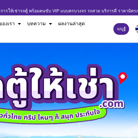
ิการให้เช่ารถตู้ พร้อมคนขับ VIP แบบครบวงจร รถสวย บริการดี ราคามิตร
ของเรา
บทความ
ผลงานล่าสุด
เมนู