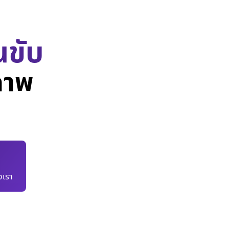
นขับ
ภาพ
เรา