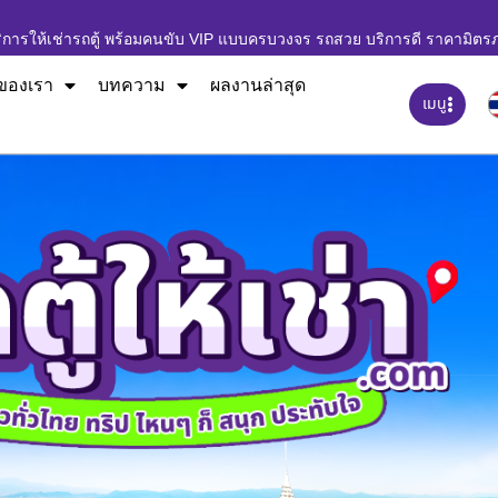
ิการให้เช่ารถตู้ พร้อมคนขับ VIP แบบครบวงจร รถสวย บริการดี ราคามิตร
ของเรา
บทความ
ผลงานล่าสุด
เมนู