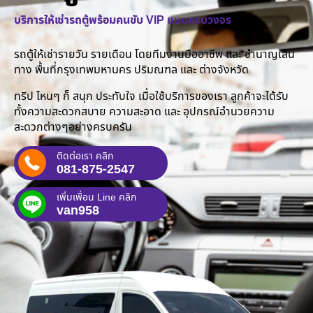
บริการให้เช่ารถตู้พร้อมคนขับ VIP แบบครบวงจร
รถตู้ให้เช่ารายวัน รายเดือน โดยทีมงานมืออาชีพ และ ชำนาญเส้น
ทาง พื้นที่กรุงเทพมหานคร ปริมณฑล และ ต่างจังหวัด
ทริป ไหนๆ ก็ สนุก ประทับใจ เมื่อใช้บริการของเรา ลูกค้าจะได้รับ
ทั้งความสะดวกสบาย ความสะอาด และ อุปกรณ์อำนวยความ
สะดวกต่างๆอย่างครบครัน
ติดต่อเรา คลิก
081-875-2547
เพิ่มเพื่อน Line คลิก
van958