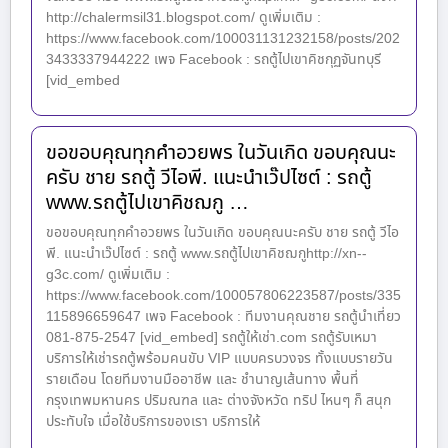
http://chalermsil31.blogspot.com/ ดูเพิ่มเติม :
https://www.facebook.com/100031131232158/posts/202
3433337944222 เพจ Facebook : รถตู้ไปเขาคิชกุฏจันทบุรี
[vid_embed
ขอขอบคุณทุกคำอวยพร ในวันเกิด ขอบคุณนะ
ครับ ชาย รถตู้ วีไอพี. แนะนำเว๊ปไซต์ : รถตู้
www.รถตู้ไปเขาคิชฌกู …
ขอขอบคุณทุกคำอวยพร ในวันเกิด ขอบคุณนะครับ ชาย รถตู้ วีไอ
พี. แนะนำเว๊ปไซต์ : รถตู้ www.รถตู้ไปเขาคิชฌกูhttp://xn--
g3c.com/ ดูเพิ่มเติม :
https://www.facebook.com/100057806223587/posts/335
115896659647 เพจ Facebook : ทีมงานคุณชาย รถตู้นำเที่ยว
081-875-2547 [vid_embed] รถตู้ให้เช่า.com รถตู้รับเหมา
บริการให้เช่ารถตู้พร้อมคนขับ VIP แบบครบวงจร ทั้งแบบรายวัน
รายเดือน โดยทีมงานมืออาชีพ และ ชำนาญเส้นทาง พื้นที่
กรุงเทพมหานคร ปริมณฑล และ ต่างจังหวัด ทริป ไหนๆ ก็ สนุก
ประทับใจ เมื่อใช้บริการของเรา บริการให้