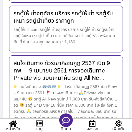
รถตู้ให้เช่าจตุจักร บริการ รถตู้ให้เช่า รถตู้รับ
เหมา รถตู้นำเที่ยว ราคาถูก
รถตู้ให้เช่า.com รถตู้ให้เช่าจตุจักร บริการ รถตู้ให้เช่า รถตู้รับจ้าง
รถตู้รับเหมา รถตู้นำเที่ยว เช่ารถตู้ขับเอง เช่ารถตู้ Vip พร้อมคน
ขับ ทั่วไทย ราคาถูก ยอดคนดู : 1,186
สนใจเดินทาง ทัวร์เขาคิชฌกูฏ 2567 เปิด 9
กพ. – 9 เมษายน 2561 การจองเดินทาง
Private vip แบบเหมาคัน รถตู้ All Ne…
สนใจเดินทาง
ทัวร์เขาคิชฌกูฏ 2567 เปิด 9 กพ.
– 9 เมษายน 2561
การจองเดินทาง
Private vip แบบ
เหมาคัน
รถตู้ All New รุ่นใหม่ 7,000 บาท รับ-ส่งถึงที่บ้าน 1
จุด
รถตู้ D4D VIP 10 ที่นั่ง ราคา 6,300 บาท รับ-ส่ง ถึงที่ 1
จุดครับ
จองทัวร์แบบจอย ค่ารถไป – กลับคนละ 650 บาท รับ
ส่ง ตามจุดที่เรากำหนดนะครับ ตารางเวลาเดินทางไปเขาคิชฌกูฏ
2 รอบ
โปรแกรมเดินทางรอบกลางวัน
เวลา 04.30 น. รถ
หน้าหลัก
เมนู
จองรถ
เพิ่มเติม
ติดต่อ
ตู้มาจอดรับ stand by ป้ายรถเมล์ลานจอดรถ BTS หมอชิต เวลา