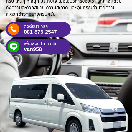
ทริป ไหนๆ ก็ สนุก ประทับใจ เมื่อใช้บริการของเรา ลูกค้าจะได้รับ
ทั้งความสะดวกสบาย ความสะอาด และ อุปกรณ์อำนวยความ
สะดวกต่างๆอย่างครบครัน
ติดต่อเรา คลิก
081-875-2547
เพิ่มเพื่อน Line คลิก
van958