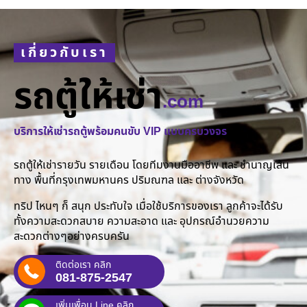
เกี่ยวกับเรา
รถตู้ให้เช่า
.com
บริการให้เช่ารถตู้พร้อมคนขับ VIP แบบครบวงจร
รถตู้ให้เช่ารายวัน รายเดือน โดยทีมงานมืออาชีพ และ ชำนาญเส้น
ทาง พื้นที่กรุงเทพมหานคร ปริมณฑล และ ต่างจังหวัด
ทริป ไหนๆ ก็ สนุก ประทับใจ เมื่อใช้บริการของเรา ลูกค้าจะได้รับ
ทั้งความสะดวกสบาย ความสะอาด และ อุปกรณ์อำนวยความ
สะดวกต่างๆอย่างครบครัน
ติดต่อเรา คลิก
081-875-2547
เพิ่มเพื่อน Line คลิก