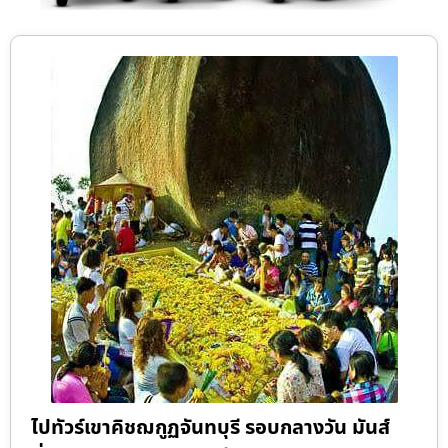
ไปทัวร์เขาคิชฌกูฏจันทบุรี รอบกลางวัน มันส์