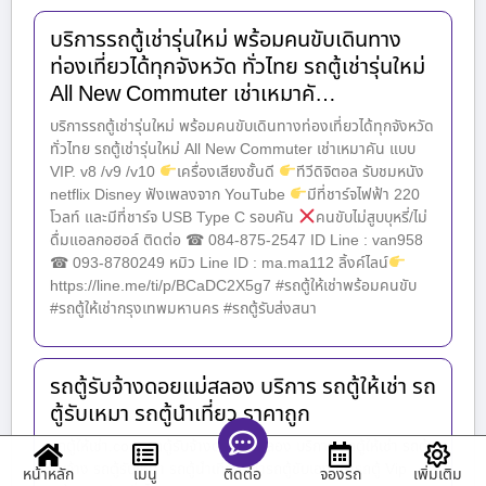
บริการรถตู้เช่ารุ่นใหม่ พร้อมคนขับเดินทาง
ท่องเที่ยวได้ทุกจังหวัด ทั่วไทย รถตู้เช่ารุ่นใหม่
All New Commuter เช่าเหมาคั…
บริการรถตู้เช่ารุ่นใหม่ พร้อมคนขับเดินทางท่องเที่ยวได้ทุกจังหวัด
ทั่วไทย รถตู้เช่ารุ่นใหม่ All New Commuter เช่าเหมาคัน แบบ
VIP. v8 /v9 /v10
เครื่องเสียงชั้นดี
ทีวีดิจิตอล รับชมหนัง
netflix Disney ฟังเพลงจาก YouTube
มีที่ชาร์จไฟฟ้า 220
โวลท์ และมีที่ชาร์จ USB Type C รอบคัน
คนขับไม่สูบบุหรี่/ไม่
ดื่มแอลกอฮอล์ ติดต่อ ☎ 084-875-2547 ID Line : van958
☎ 093-8780249 หมิว Line ID : ma.ma112 ลิ้งค์ไลน์
https://line.me/ti/p/BCaDC2X5g7 #รถตู้ให้เช่าพร้อมคนขับ
#รถตู้ให้เช่ากรุงเทพมหานคร #รถตู้รับส่งสนา
รถตู้รับจ้างดอยแม่สลอง บริการ รถตู้ให้เช่า รถ
ตู้รับเหมา รถตู้นำเที่ยว ราคาถูก
รถตู้ให้เช่า.com รถตู้รับจ้างดอยแม่สลอง บริการ รถตู้ให้เช่า รถตู้
รับจ้าง รถตู้รับเหมา รถตู้นำเที่ยว เช่ารถตู้ขับเอง เช่ารถตู้ Vip
หน้าหลัก
เมนู
จองรถ
เพิ่มเติม
ติดต่อ