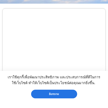
เราใช้คุกกี้เพื่อพัฒนาประสิทธิภาพ และประสบการณ์ที่ดีในการ
ใช้เว็บไซต์ ทำให้เว็บไซต์เป็นประโยชน์ต่อคุณมากยิ่งขึ้น.
#เขาคิชฌกูฏ2568 เปิดเขา 29 มกราคม (60วัน)
รับทราบ
ปิดเขา 29 มีนาคม 2568 #แบบเหมาคัน รับ-ส่ง
ถึงที่ 1 จุด All New รุ่นใหม่ 7,…