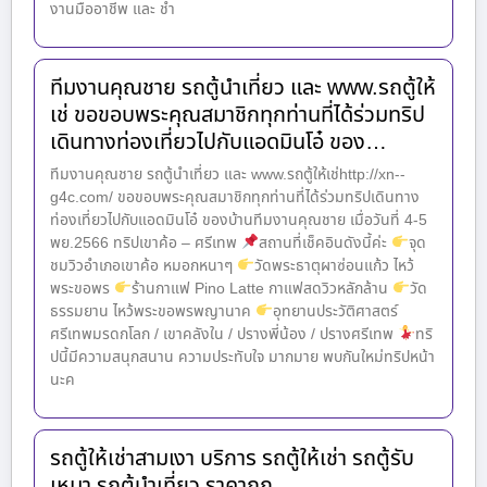
งานมืออาชีพ และ ชำ
ทีมงานคุณชาย รถตู้นำเที่ยว และ www.รถตู้ให้
เช่ ขอขอบพระคุณสมาชิกทุกท่านที่ได้ร่วมทริป
เดินทางท่องเที่ยวไปกับแอดมินโอ๋ ของ…
ทีมงานคุณชาย รถตู้นำเที่ยว และ www.รถตู้ให้เช่http://xn--
g4c.com/ ขอขอบพระคุณสมาชิกทุกท่านที่ได้ร่วมทริปเดินทาง
ท่องเที่ยวไปกับแอดมินโอ๋ ของบ้านทีมงานคุณชาย เมื่อวันที่ 4-5
พย.2566 ทริปเขาค้อ – ศรีเทพ
สถานที่เช็คอินดังนี้ค่ะ
จุด
ชมวิวอำเภอเขาค้อ หมอกหนาๆ
วัดพระธาตุผาซ่อนแก้ว ไหว้
พระขอพร
ร้านกาแฟ Pino Latte กาแฟสดวิวหลักล้าน
วัด
ธรรมยาน ไหว้พระขอพรพญานาค
อุทยานประวัติศาสตร์
ศรีเทพมรดกโลก / เขาคลังใน / ปรางพี่น้อง / ปรางศรีเทพ
ทริ
ปนี้มีความสนุกสนาน ความประทับใจ มากมาย พบกันใหม่ทริปหน้า
นะค
รถตู้ให้เช่าสามเงา บริการ รถตู้ให้เช่า รถตู้รับ
เหมา รถตู้นำเที่ยว ราคาถูก