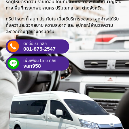
รถตู้ให้เช่ารายวัน รายเดือน โดยทีมงานมืออาชีพ และ ชำนาญเส้น
ทาง พื้นที่กรุงเทพมหานคร ปริมณฑล และ ต่างจังหวัด
ทริป ไหนๆ ก็ สนุก ประทับใจ เมื่อใช้บริการของเรา ลูกค้าจะได้รับ
ทั้งความสะดวกสบาย ความสะอาด และ อุปกรณ์อำนวยความ
สะดวกต่างๆอย่างครบครัน
ติดต่อเรา คลิก
081-875-2547
เพิ่มเพื่อน Line คลิก
van958