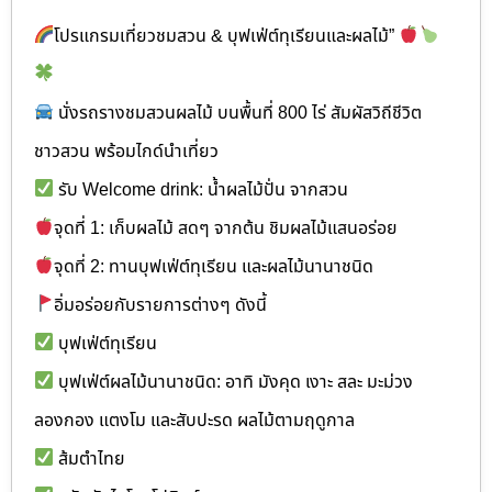
โปรแกรมเที่ยวชมสวน & บุฟเฟ่ต์ทุเรียนและผลไม้”
นั่งรถรางชมสวนผลไม้ บนพื้นที่ 800 ไร่ สัมผัสวิถีชีวิต
ชาวสวน พร้อมไกด์นำเที่ยว
รับ Welcome drink: น้ำผลไม้ปั่น จากสวน
จุดที่ 1: เก็บผลไม้ สดๆ จากต้น ชิมผลไม้แสนอร่อย
จุดที่ 2: ทานบุฟเฟ่ต์ทุเรียน และผลไม้นานาชนิด
อิ่มอร่อยกับรายการต่างๆ ดังนี้
บุฟเฟ่ต์ทุเรียน
บุฟเฟ่ต์ผลไม้นานาชนิด: อาทิ มังคุด เงาะ สละ มะม่วง
ลองกอง แตงโม และสับปะรด ผลไม้ตามฤดูกาล
ส้มตำไทย