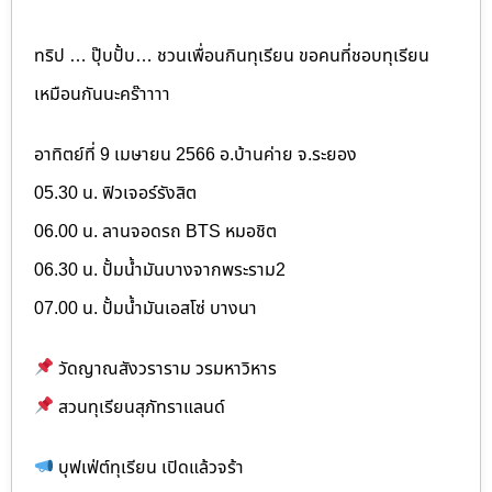
ทริป … ปุ๊บปั้บ… ชวนเพื่อนกินทุเรียน ขอคนที่ชอบทุเรียน
เหมือนกันนะคร๊าาาา
อาทิตย์ที่ 9 เมษายน 2566 อ.บ้านค่าย จ.ระยอง
05.30 น. ฟิวเจอร์รังสิต
06.00 น. ลานจอดรถ BTS หมอชิต
06.30 น. ปั้มน้ำมันบางจากพระราม2
07.00 น. ปั้มน้ำมันเอสโซ่ บางนา
วัดญาณสังวราราม วรมหาวิหาร
สวนทุเรียนสุภัทราแลนด์
บุฟเฟ่ต์ทุเรียน เปิดแล้วจร้า