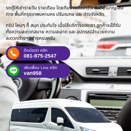
รถตู้ให้เช่ารายวัน รายเดือน โดยทีมงานมืออาชีพ และ ชำนาญเส้น
ทาง พื้นที่กรุงเทพมหานคร ปริมณฑล และ ต่างจังหวัด
ทริป ไหนๆ ก็ สนุก ประทับใจ เมื่อใช้บริการของเรา ลูกค้าจะได้รับ
ทั้งความสะดวกสบาย ความสะอาด และ อุปกรณ์อำนวยความ
สะดวกต่างๆอย่างครบครัน
ติดต่อเรา คลิก
081-875-2547
เพิ่มเพื่อน Line คลิก
van958