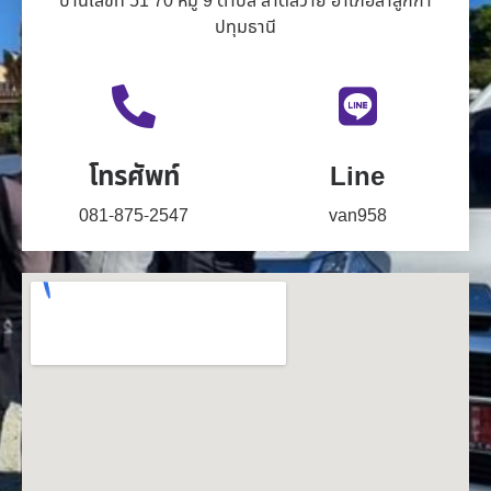
บ้านเลขที่ 51 70 หมู่ 9 ตำบล ลาดสวาย อำเภอลำลูกกา
ปทุมธานี
โทรศัพท์
Line
081-875-2547
van958