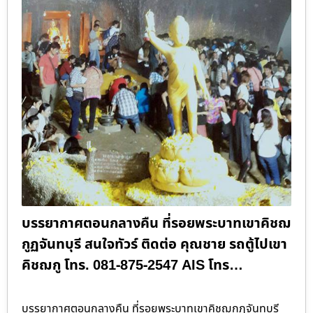
บรรยากาศตอนกลางคืน ที่รอยพระบาทเขาคิชฌ
กูฏจันทบุรี สนใจทัวร์ ติดต่อ คุณชาย รถตู้ไปเขา
คิชฌกู โทร. 081-875-2547 AIS โทร…
บรรยากาศตอนกลางคืน ที่รอยพระบาทเขาคิชฌกูฏจันทบุรี