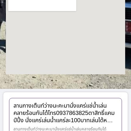
ลานกางเต็นท์ว่างนะคะมานั่งแคร่แช่น้ำเล่น
คลายร้อนกันได้โทร0937863825ตาสิทธิ์แคม
ป์ปิ้ง นั่งแคร่เล่นน้ำแคร่ละ100บาทเล่นได้ห…
ลานกางเต็นท์ว่างนะคะมานั่งแคร่แช่น้ำเล่นคลายร้อนกันได้