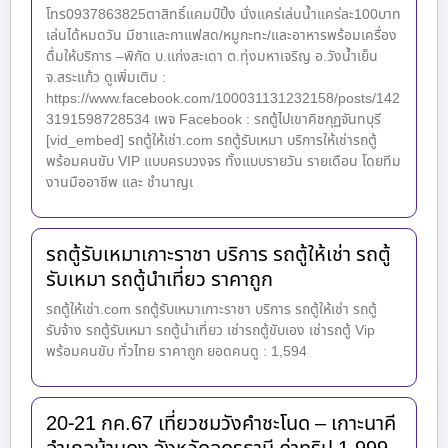
โทร0937863825ตาสิทธิ์แคมป์ปิ้ง นั่งแคร่เล่นน้ำแคร่ละ100บาท
เล่นได้หมดวัน มีชาและกาแฟสด/หมูกะทะ/และอาหารพร้อมเครื่อง
ดื่มให้บริการ –พิกัด บ.แก่งสะเดา ต.ทุ่งมหาเจริญ อ.วังน้ำเย็น
จ.สระแก้ว ดูเพิ่มเติม :
https://www.facebook.com/100031131232158/posts/142
3191598728534 เพจ Facebook : รถตู้ไปเขาคิชกุฏจันทบุรี
[vid_embed] รถตู้ให้เช่า.com รถตู้รับเหมา บริการให้เช่ารถตู้
พร้อมคนขับ VIP แบบครบวงจร ทั้งแบบรายวัน รายเดือน โดยทีม
งานมืออาชีพ และ ชำนาญเ
รถตู้รับเหมาเกาะราชา บริการ รถตู้ให้เช่า รถตู้
รับเหมา รถตู้นำเที่ยว ราคาถูก
รถตู้ให้เช่า.com รถตู้รับเหมาเกาะราชา บริการ รถตู้ให้เช่า รถตู้
รับจ้าง รถตู้รับเหมา รถตู้นำเที่ยว เช่ารถตู้ขับเอง เช่ารถตู้ Vip
พร้อมคนขับ ทั่วไทย ราคาถูก ยอดคนดู : 1,594
20-21 กค.67 เที่ยวชมวังคำชะโนด – เกาะนาคี