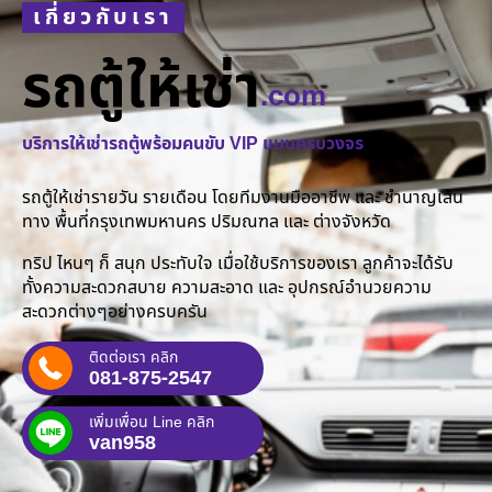
เกี่ยวกับเรา
รถตู้ให้เช่า
.com
บริการให้เช่ารถตู้พร้อมคนขับ VIP แบบครบวงจร
รถตู้ให้เช่ารายวัน รายเดือน โดยทีมงานมืออาชีพ และ ชำนาญเส้น
ทาง พื้นที่กรุงเทพมหานคร ปริมณฑล และ ต่างจังหวัด
ทริป ไหนๆ ก็ สนุก ประทับใจ เมื่อใช้บริการของเรา ลูกค้าจะได้รับ
ทั้งความสะดวกสบาย ความสะอาด และ อุปกรณ์อำนวยความ
สะดวกต่างๆอย่างครบครัน
ติดต่อเรา คลิก
081-875-2547
เพิ่มเพื่อน Line คลิก
van958