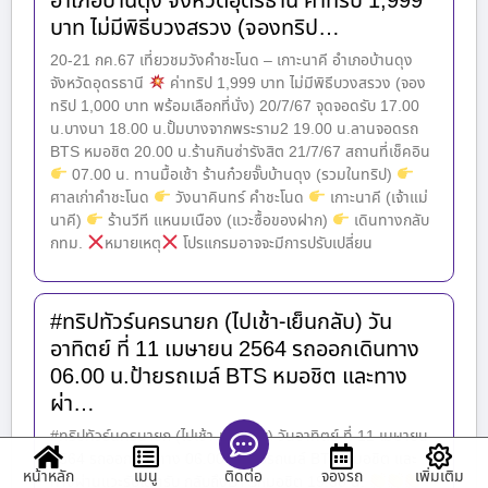
อำเภอบ้านดุง จังหวัดอุดรธานี ค่าทริป 1,999
บาท ไม่มีพิธีบวงสรวง (จองทริป…
20-21 กค.67 เที่ยวชมวังคำชะโนด – เกาะนาคี อำเภอบ้านดุง
จังหวัดอุดรธานี
ค่าทริป 1,999 บาท ไม่มีพิธีบวงสรวง (จอง
ทริป 1,000 บาท พร้อมเลือกที่นั่ง) 20/7/67 จุดจอดรับ 17.00
น.บางนา 18.00 น.ปั้มบางจากพระราม2 19.00 น.ลานจอดรถ
BTS หมอชิต 20.00 น.ร้านกินซ่ารังสิต 21/7/67 สถานที่เช็คอิน
07.00 น. ทานมื้อเช้า ร้านก๋วยจั๊บบ้านดุง (รวมในทริป)
ศาลเก่าคำชะโนด
วังนาคินทร์ คำชะโนด
เกาะนาคี (เจ้าแม่
นาคี)
ร้านวีที แหนมเนือง (แวะซื้อของฝาก)
เดินทางกลับ
กทม.
หมายเหตุ
โปรแกรมอาจจะมีการปรับเปลี่ยน
#ทริปทัวร์นครนายก (ไปเช้า-เย็นกลับ) วัน
อาทิตย์ ที่ 11 เมษายน 2564 รถออกเดินทาง
06.00 น.ป้ายรถเมล์ BTS หมอชิต และทาง
ผ่า…
#ทริปทัวร์นครนายก (ไปเช้า-เย็นกลับ) วันอาทิตย์ ที่ 11 เมษายน
2564 รถออกเดินทาง 06.00 น.ป้ายรถเมล์ BTS หมอชิต และ
หน้าหลัก
เมนู
จองรถ
เพิ่มเติม
ติดต่อ
ทางผ่านแวะรับได้ครับ กลับถึงBTSหมอชิต 19.00 น.