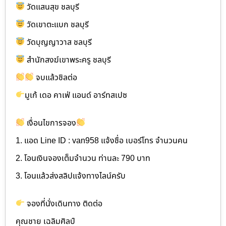
วัดแสนสุข ชลบุรี
วัดเขาตะแบก ชลบุรี
วัดบุญญาวาส ชลบุรี
สำนักสงฆ์เขาพระครู ชลบุรี
จบแล้วชิลต่อ
มูเก้ เดอ คาเฟ่ แอนด์ อาร์ทสเปซ
เงื่อนไขการจอง
1. แอด Line ID : van958 แจ้งชื่อ เบอร์โทร จำนวนคน
2. โอนเงินจองเต็มจำนวน ท่านละ 790 บาท
3. โอนแล้วส่งสลิปแจ้งทางไลน์ครับ
จองที่นั่งเดินทาง ติดต่อ
คุณชาย เฉลิมศิลป์