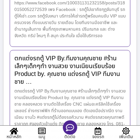
https://www.facebook.com/100031131232158/posts/318
0150052272539 เพจ Facebook : รถตู้ไปเขาคิชกุฏจันทบุรี รถ
ตู้ให้เช่า.com รถตู้รับเหมา บริการให้เช่ารถตู้พร้อมคนขับ VIP แบบ
ครบวงจร ทั้งแบบรายวัน รายเดือน โดยทีมงานมืออาชีพ และ
ชำนาญเส้นทาง พื้นที่กรุงเทพมหานคร ปริมณฑล และ ต่าง
จังหวัด ทริป ไหนๆ ก็ สนุก ประทับใจ เมื่อใช้บริการขอ
ตกแต่งรถตู้ VIP By.ทีมงานคุณชาย #ร้าน
เล็กๆเด็กๆทำ งานสวย งานเนียนเรียบร้อย
Product by. คุณชาย แต่งรถตู้ VIP ทีมงาน
ชาย …
ตกแต่งรถตู้ VIP By.ทีมงานคุณชาย #ร้านเล็กๆเด็กๆทำ งานสวย
งานเนียนเรียบร้อย Product by. คุณชาย แต่งรถตู้ VIP ทีมงาน
ชาย คลองหลวง งานตัดใช้เครื่อง CNC แผ่นอะคริลิคใช้เครื่อง
เลเซอร์ ช่างกราฟฟิก ที่ร้านออกแบบเอง ตัดเองมือปราณีต งาน
เนียน งานไว #แต่งรถตู้ไม่ต้องรอคิวนาน #แต่งรถสวยคุณภาพดี
ราคาถูก #จองคิวเข้าแต่ง ติดต่อ คุณชาย คลองหลวง โทร. 081-
875-2547 ID line : van360091 เพจ ร้านตกแต่งรถตู้
หน้าหลัก
เมนู
จองรถ
เพิ่มเติม
ติดต่อ
https://www.facebook.com/share/v/18weWV4cpM/ พิกัด