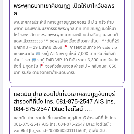
พระพุทธบาทเขาคิชฌกูฏ เปิดให้มาไหว้ขอพร
ส…
งานเทศกาลประจำปี ที่สายมูสายบุญรอคอย1 ปี มี 1 ครั้ง ห้าม
พลาด ประเพณีนมัสการรอยพระพุทธบาทเขาคิชฌกูฏ เปิดให้มา
ไหว้ขอพร สักการะรอยพระพุทธบาทและเขียนคำอธิษฐานลงบนผ้า
แดงแล้วววววววว *** ขอพรเพียงเรื่องเดียวเท่านั้นนะ *** วันที่29
มกราคม – 29 มีนาคม 2568
การจองเดินทาง Private vip
แบบเหมาคัน
รถตู้ All New รุ่นใหม่ 7,000 บาท รับ-ส่งถึงที่
บ้าน 1 จุด
รถตู้ D4D VIP 10 ที่นั่ง ราคา 6,300 บาท รับ-ส่ง
ถึงที่ 1 จุดครับ
จองทัวร์แบบจอย ค่ารถไป – กลับคนละ 650
บาท รับส่ง ตามจุดที่เรากำหนดนะครับ
แอดมิน ปาย ชวนไปเที่ยวเขาคิชฌกูฏจันทบุรี
สำรองที่ที่นั่ง โทร. 081-875-2547 AIS โทร.
084-875-2547 Dtac ไอดีไลน์ :…
แอดมิน ปาย ชวนไปเที่ยวเขาคิชฌกูฏจันทบุรี สำรองที่ที่นั่ง โทร.
081-875-2547 AIS โทร. 084-875-2547 Dtac ไอดีไลน์ :
van958 [fb_vid id=”928960301111568″] ดูเพิ่มเติม :