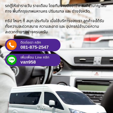
รถตู้ให้เช่ารายวัน รายเดือน โดยทีมงานมืออาชีพ และ ชำนาญเส้น
ทาง พื้นที่กรุงเทพมหานคร ปริมณฑล และ ต่างจังหวัด
ทริป ไหนๆ ก็ สนุก ประทับใจ เมื่อใช้บริการของเรา ลูกค้าจะได้รับ
ทั้งความสะดวกสบาย ความสะอาด และ อุปกรณ์อำนวยความ
สะดวกต่างๆอย่างครบครัน
ติดต่อเรา คลิก
081-875-2547
เพิ่มเพื่อน Line คลิก
van958