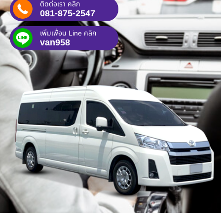
ติดต่อเรา คลิก
081-875-2547
เพิ่มเพื่อน Line คลิก
van958