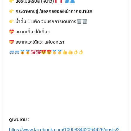
แอร์ไมโครบัส (หนาว)
กระดาษทิชชู่ /แอลกอฮอล/หน้ากากอนามัย
น้ำดื่ม 1 แพ็ค วันแรกการเดินทาง
อยากเที่ยวได้เที่ยว
อยากแวะได้แวะ แค่บอกเรา
ดูเพิ่มเติม :
https://www.facebook.com/100083442064426/posts/2