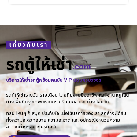
เกี่ยวกับเรา
รถตู้ให้เช่า
.com
บริการให้เช่ารถตู้พร้อมคนขับ VIP แบบครบวงจร
รถตู้ให้เช่ารายวัน รายเดือน โดยทีมงานมืออาชีพ และ ชำนาญเส้น
ทาง พื้นที่กรุงเทพมหานคร ปริมณฑล และ ต่างจังหวัด
ทริป ไหนๆ ก็ สนุก ประทับใจ เมื่อใช้บริการของเรา ลูกค้าจะได้รับ
ทั้งความสะดวกสบาย ความสะอาด และ อุปกรณ์อำนวยความ
สะดวกต่างๆอย่างครบครัน