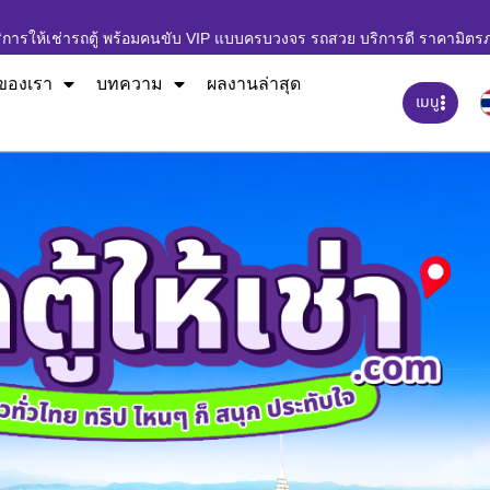
ิการให้เช่ารถตู้ พร้อมคนขับ VIP แบบครบวงจร รถสวย บริการดี ราคามิตร
ของเรา
บทความ
ผลงานล่าสุด
เมนู