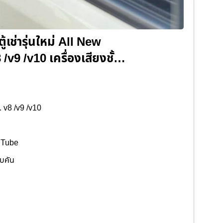
ู้เช่ารุ่นใหม่ All New
v9 /v10 เครื่องเสียงชั้…
. v8 /v9 /v10
ouTube
อบคัน