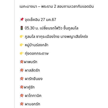
เมกะบางนา – พระราม 2 สอบถามเวลากับแอดมิน
จุดเช็คอิน 27 มค.67
05.30 น. เปลี่ยนรถโฟวิว ขึ้นภูลมโล
ภูลมโล ซากุระเมืองไทย นางพญาเสือโคร่ง
หมู่บ้านร่องกล้า
ทุ่งดอกกระดาษ
ผาพบรัก
ผาสลัดรัก
ผารักยืนยง
ผาคู่รัก
ผาไททานิค
ผาบอกรัก