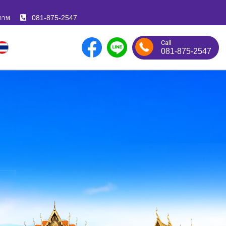
ภาพ
081-875-2547
Call
081-875-2547