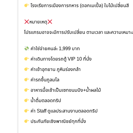
โรงเรียการเมืองการทหาร (ดอกเมเปิ้ล) ใบไม้เปลี่ยนสี
หมายเหตุ
โปรแกรมอาจจะมีการปรับเปลี่ยน ตามเวลา และความเหมา
ค่าใช่จ่ายคนล่ะ 1,999 บาท
ค่าเดินทางโดยรถตู้ VIP 10 ที่นั่ง
ค่าเข้าอุทยาน ภูหินร่องกล้า
ค่ารถขึ้นภูลมโล
อาหารมื้อเช้าเป็นเซทขนมปัง+น้ำผลไม้
น้ำดื่มตลอดทริป
ค่า Staff ดูแลประสานงานตลอดทริป
ประกันภัยเชิงพาณิชย์ทุกที่นั่ง