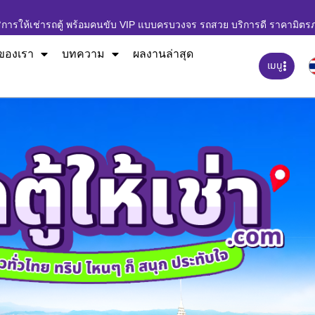
ิการให้เช่ารถตู้ พร้อมคนขับ VIP แบบครบวงจร รถสวย บริการดี ราคามิตร
ของเรา
บทความ
ผลงานล่าสุด
เมนู