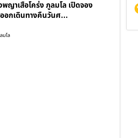
งพญาเสือโคร่ง ภูลมโล เปิดจอง
67 (ออกเดินทางคืนวันศ…
ูลมโล