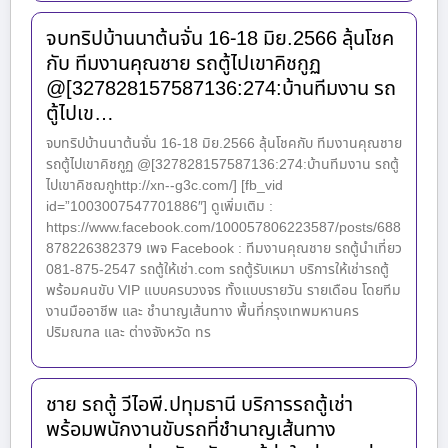
จบทริปบ้านนาต้นจั่น 16-18 มิย.2566 ลุ้นโชค
กับ ทีมงานคุณชาย รถตู้ไปเขาคิชกูฏ
@[327828157587136:274:บ้านทีมงาน รถ
ตู้ไปเข…
จบทริปบ้านนาต้นจั่น 16-18 มิย.2566 ลุ้นโชคกับ ทีมงานคุณชาย
รถตู้ไปเขาคิชกูฏ @[327828157587136:274:บ้านทีมงาน รถตู้
ไปเขาคิชฌกูhttp://xn--g3c.com/] [fb_vid
id=”1003007547701886″] ดูเพิ่มเติม :
https://www.facebook.com/100057806223587/posts/688
878226382379 เพจ Facebook : ทีมงานคุณชาย รถตู้นำเที่ยว
081-875-2547 รถตู้ให้เช่า.com รถตู้รับเหมา บริการให้เช่ารถตู้
พร้อมคนขับ VIP แบบครบวงจร ทั้งแบบรายวัน รายเดือน โดยทีม
งานมืออาชีพ และ ชำนาญเส้นทาง พื้นที่กรุงเทพมหานคร
ปริมณฑล และ ต่างจังหวัด ทร
ชาย รถตู้ วีไอพี.ปทุมธานี บริการรถตู้เช่า
พร้อมพนักงานขับรถที่ชำนาญเส้นทาง