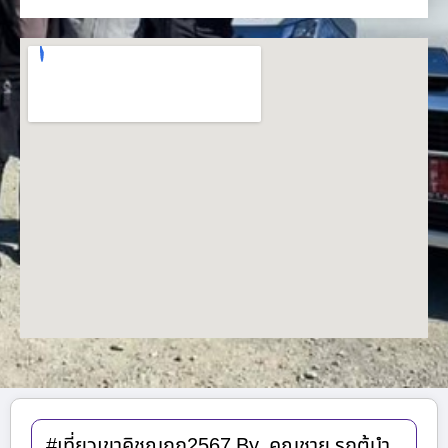
#เที่ยวเขาคิชฌกูฏ2567 By. คุณชาย รถตู้นำ