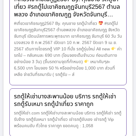
เที่ยว #รถตู้ไปเขาคิชฌกูฏจันทบุรี2567 ตำบล
พลวง อำเภอเขาคิชฌกูฏ จังหวัดจันทบุรี…
#เที่ยวเขาคิชฌกูฏ2567 By. คุณชาย รถตู้นำเที่ยว
#รถตู้ไป
เขาคิชฌกูฏจันทบุรี2567 ตำบลพลวง อำเภอเขาคิชฌกูฏ จังหวัด
จันทบุรี เปิดนมัสการพระพุทธบาท เขาคิชฌกูฎ จันทบุรี 60 วัน วัน
บวงสรวง 8 ก.พ.2567 เปิดเขา 10 ก.พ. 2567 ปิดเขา 9 เม.ย.
2567 เดินทางโดยรถตู้ VIP 10 ที่นั่ง รถตู้รุ่นใหม่ All new
ค่า
รถไป – กลับคนละ 690 บาท (โอนจองเต็มจำนวน ก่อนเดินทาง
อย่างน้อย 3 วัน) (ขึ้นรถตามจุดที่กำหนด)
เหมาคันๆละ
6,500 บาท โอนจอง 50 % หรืออย่างน้อย 1,000 บาท ส่วนที่
เหลือ จ่ายวันที่รถมารับ ( รถตู้รับ – ส่
รถตู้ให้เช่าบางสะพานน้อย บริการ รถตู้ให้เช่า
รถตู้รับเหมา รถตู้นำเที่ยว ราคาถูก
รถตู้ให้เช่า.com รถตู้ให้เช่าบางสะพานน้อย บริการ รถตู้ให้เช่า รถตู้
รับจ้าง รถตู้รับเหมา รถตู้นำเที่ยว เช่ารถตู้ขับเอง เช่ารถตู้ Vip
พร้อมคนขับ ทั่วไทย ราคาถูก ยอดคนดู : 1,058