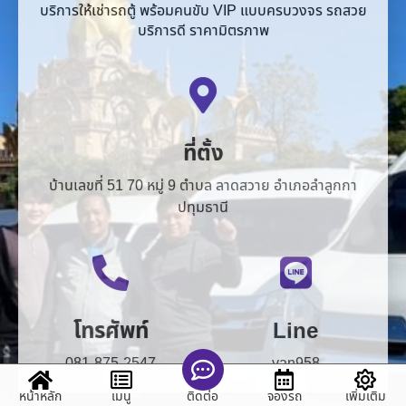
ที่ตั้ง
บ้านเลขที่ 51 70 หมู่ 9 ตำบล ลาดสวาย อำเภอลำลูกกา
ปทุมธานี
โทรศัพท์
Line
081-875-2547
van958
หน้าหลัก
เมนู
จองรถ
เพิ่มเติม
ติดต่อ