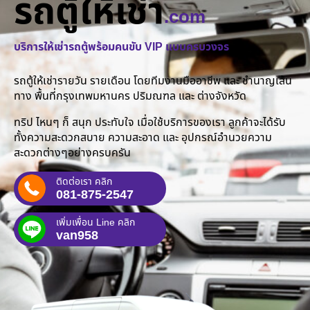
รถตู้ให้เช่า
.com
บริการให้เช่ารถตู้พร้อมคนขับ VIP แบบครบวงจร
รถตู้ให้เช่ารายวัน รายเดือน โดยทีมงานมืออาชีพ และ ชำนาญเส้น
ทาง พื้นที่กรุงเทพมหานคร ปริมณฑล และ ต่างจังหวัด
ทริป ไหนๆ ก็ สนุก ประทับใจ เมื่อใช้บริการของเรา ลูกค้าจะได้รับ
ทั้งความสะดวกสบาย ความสะอาด และ อุปกรณ์อำนวยความ
สะดวกต่างๆอย่างครบครัน
ติดต่อเรา คลิก
081-875-2547
เพิ่มเพื่อน Line คลิก
van958