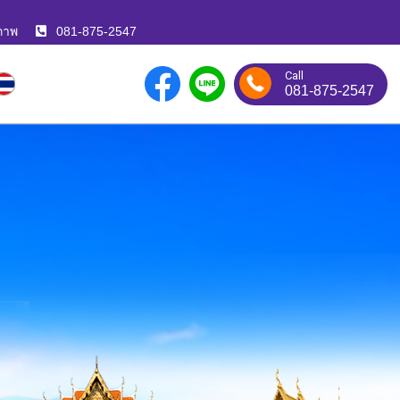
ภาพ
081-875-2547
Call
081-875-2547