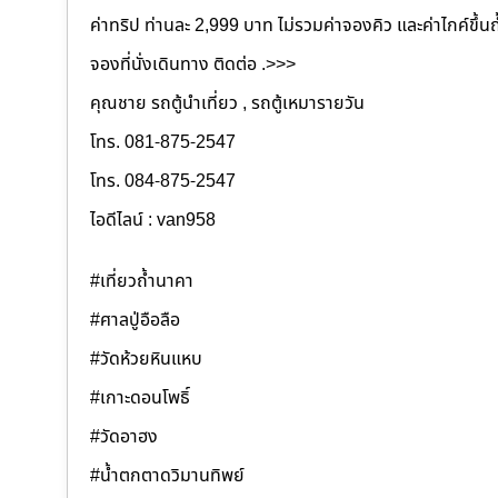
ค่าทริป ท่านละ 2,999 บาท ไม่รวมค่าจองคิว และค่าไกค์ขึ้น
จองที่นั่งเดินทาง ติดต่อ .>>>
คุณชาย รถตู้นำเที่ยว , รถตู้เหมารายวัน
โทร. 081-875-2547
โทร. 084-875-2547
ไอดีไลน์ : van958
#เที่ยวถ้ำนาคา
#ศาลปู่อือลือ
#วัดห้วยหินแหบ
#เกาะดอนโพธิ์
#วัดอาฮง
#น้ำตกตาดวิมานทิพย์