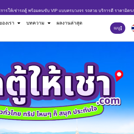
ิการให้เช่ารถตู้ พร้อมคนขับ VIP แบบครบวงจร รถสวย บริการดี ราคามิตร
ของเรา
บทความ
ผลงานล่าสุด
เมนู