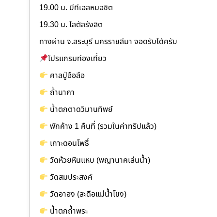
19.00 น. บีทีเอสหมอชิต
19.30 น. โลตัสรังสิต
ทางผ่าน จ.สระบุรี นครราชสีมา จอดรับได้ครับ
โปรแกรมท่องเที่ยว
ศาลปู่อือลือ
ถ้ำนาคา
น้ำตกตาดวิมานทิพย์
พักค้าง 1 คืนที่ (รวมในค่าทริปแล้ว)
เกาะดอนโพธิ์
วัดห้วยหินแหบ (พญานาคเล่นน้ำ)
วัดสมประสงค์
วัดอาฮง (สะดือแม่น้ำโขง)
น้ำตกถ้ำพระ