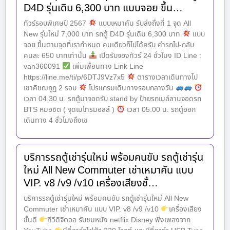
D4D รุ่นเดิม 6,300 บาท แบบจอย ขึ้น…
ทัวร์รอบพิเศษปี 2567
แบบเหมาคัน รับส่งถึงที่ 1 จุด All
New รุ่นใหม่ 7,000 บาท รถตู้ D4D รุ่นเดิม 6,300 บาท
แบบ
จอย ขึ้นตามจุดที่เรากำหนด คนเดียวก็ไปได้ครับ ค่ารถไป-กลับ
คนละ 650 บาทเท่านั้น
เปิดรับจองทัวร์ 24 ชั่วโมง ID Line :
van360091
เพิ่มเพื่อนทาง Link Line
https://line.me/ti/p/6DTJ9Vz7x5
ตารางเวลาเดินทางไป
เขาคิชฌกูฏ 2 รอบ
โปรแกรมเดินทางรอบกลางวัน
เวลา 04.30 น. รถตู้มาจอดรับ stand by ป้ายรถเมล์ลานจอดรถ
BTS หมอชิต ( จุดเมโทรมอลล์ )
เวลา 05.00 น. รถตู้ออก
เดินทาง 4 ชั่วโมงถึงเข
บริการรถตู้เช่ารุ่นใหม่ พร้อมคนขับ รถตู้เช่ารุ่น
ใหม่ All New Commuter เช่าเหมาคัน แบบ
VIP. v8 /v9 /v10 เครื่องเสียงชั้…
บริการรถตู้เช่ารุ่นใหม่ พร้อมคนขับ รถตู้เช่ารุ่นใหม่ All New
Commuter เช่าเหมาคัน แบบ VIP. v8 /v9 /v10
เครื่องเสียง
ชั้นดี
ทีวีดิจิตอล รับชมหนัง netflix Disney ฟังเพลงจาก