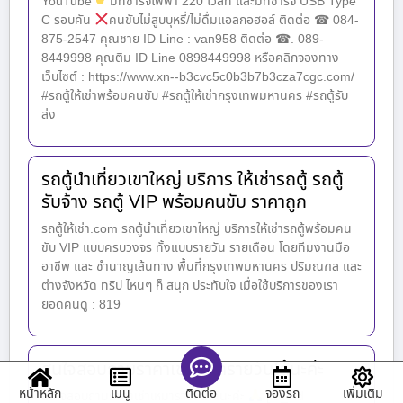
YouTube
มีที่ชาร์จไฟฟ้า 220 โวลท์ และมีที่ชาร์จ USB Type
C รอบคัน
คนขับไม่สูบบุหรี่/ไม่ดื่มแอลกอฮอล์ ติดต่อ ☎ 084-
875-2547 คุณชาย ID Line : van958 ติดต่อ ☎. 089-
8449998 คุณติม ID Line 0898449998 หรือคลิกจองทาง
เว็บไซต์ : https://www.xn--b3cvc5c0b3b7b3cza7cgc.com/
#รถตู้ให้เช่าพร้อมคนขับ #รถตู้ให้เช่ากรุงเทพมหานคร #รถตู้รับ
ส่ง
รถตู้นำเที่ยวเขาใหญ่ บริการ ให้เช่ารถตู้ รถตู้
รับจ้าง รถตู้ VIP พร้อมคนขับ ราคาถูก
รถตู้ให้เช่า.com รถตู้นำเที่ยวเขาใหญ่ บริการให้เช่ารถตู้พร้อมคน
ขับ VIP แบบครบวงจร ทั้งแบบรายวัน รายเดือน โดยทีมงานมือ
อาชีพ และ ชำนาญเส้นทาง พื้นที่กรุงเทพมหานคร ปริมณฑล และ
ต่างจังหวัด ทริป ไหนๆ ก็ สนุก ประทับใจ เมื่อใช้บริการของเรา
ยอดคนดู : 819
สนใจสอบถามราคาเช่าเหมารายวันได้นะค่ะ
หน้าหลัก
เมนู
จองรถ
เพิ่มเติม
ติดต่อ
สนใจสอบถามราคาเช่าเหมารายวันได้นะค่ะ
[fb_vid