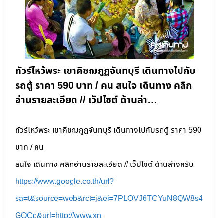
ทัวร์ไหว้พระ เขาคิชฌกูฏจันทบุรี เดินทางไปกับ
รถตู้ ราคา 590 บาท / คน สนใจ เดินทาง คลิก
อ่านรายละเอียด // เว็ปไซต์ ด้านล่า…
ทัวร์ไหว้พระ เขาคิชฌกูฏจันทบุรี เดินทางไปกับรถตู้ ราคา 590
บาท / คน
สนใจ เดินทาง คลิกอ่านรายละเอียด // เว็ปไซต์ ด้านล่างครับ
https://www.google.co.th/url?
sa=t&source=web&rct=j&ei=7PLOVJ6TCYuN8QW8s4
GQCg&
url=http://www.xn-