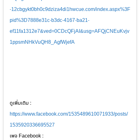
-12cbgykt0bh0c9dziza4di1hwcue.com/index.aspx%3F
pid%3D7888e31c-b3dc-4167-ba21-
ef11fa1312e7&ved=0CDcQFjAI&usg=AFQjCNEuKvjv
1ppsmNHkVuQH8_AgfWjefA
ดูเพิ่มเติม :
https://www.facebook.com/1535489610071933/posts/
1535920336695527
เพจ Facebook :