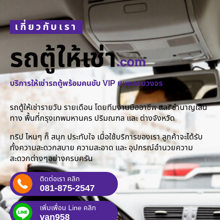
เกี่ยวกับเรา
รถตู้ให้เช่า
.com
บริการให้เช่ารถตู้พร้อมคนขับ VIP แบบครบวงจร
รถตู้ให้เช่ารายวัน รายเดือน โดยทีมงานมืออาชีพ และ ชำนาญเส้น
ทาง พื้นที่กรุงเทพมหานคร ปริมณฑล และ ต่างจังหวัด
ทริป ไหนๆ ก็ สนุก ประทับใจ เมื่อใช้บริการของเรา ลูกค้าจะได้รับ
ทั้งความสะดวกสบาย ความสะอาด และ อุปกรณ์อำนวยความ
สะดวกต่างๆอย่างครบครัน
ติดต่อเรา คลิก
081-875-2547
เพิ่มเพื่อน Line คลิก
van958