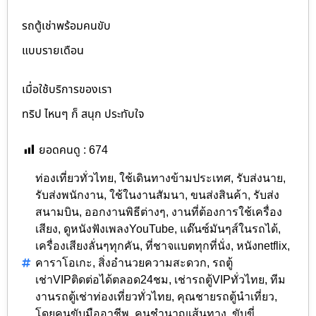
รถตู้เช่าพร้อมคนขับ
แบบรายเดือน
เมื่อใช้บริการของเรา
ทริป ไหนๆ ก็ สนุก ประทับใจ
ยอดคนดู :
674
ท่องเที่ยวทั่วไทย
,
ใช้เดินทางข้ามประเทศ
,
รับส่งนาย
,
รับส่งพนักงาน
,
ใช้ในงานสัมนา
,
ขนส่งสินค้า
,
รับส่ง
สนามบิน
,
ออกงานพิธีต่างๆ
,
งานที่ต้องการใช้เครื่อง
เสียง
,
ดูหนังฟังเพลงYouTube
,
แด๊นซ์มันๆส์ในรถได้
,
เครื่องเสียงลั่นๆทุกคัน
,
ที่ชาจแบตทุกที่นั่ง
,
หนังnetflix
,
คาราโอเกะ
,
สิ่งอำนวยความสะดวก
,
รถตู้
เช่าVIPติดต่อได้ตลอด24ชม
,
เช่ารถตู้VIPทั่วไทย
,
ทีม
งานรถตู้เช่าท่องเที่ยวทั่วไทย
,
คุณชายรถตู้นำเที่ยว
,
โดยคนขับมืออาชีพ
,
คนชำนาญเส้นทาง
,
ขับขี่