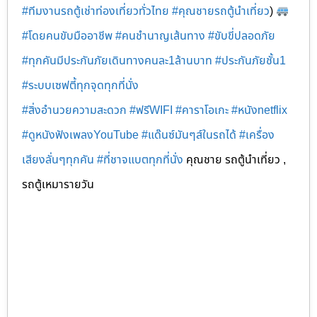
#ทีมงานรถตู้เช่าท่องเที่ยวทั่วไทย
#คุณชายรถตู้นำเที่ยว
)
#โดยคนขับมืออาชีพ
#คนชำนาญเส้นทาง
#ขับขี่ปลอดภัย
#ทุกคันมีประกันภัยเดินทางคนละ1ล้านบาท
#ประกันภัยชั้น1
#ระบบเซฟตี้ทุกจุดทุกที่นั่ง
#สิ่งอำนวยความสะดวก
#ฟรีWIFI
#คาราโอเกะ
#หนังnetflix
#ดูหนังฟังเพลงYouTube
#แด๊นซ์มันๆส์ในรถได้
#เครื่อง
เสียงลั่นๆทุกคัน
#ที่ชาจแบตทุกที่นั่ง
คุณชาย รถตู้นำเที่ยว ,
รถตู้เหมารายวัน