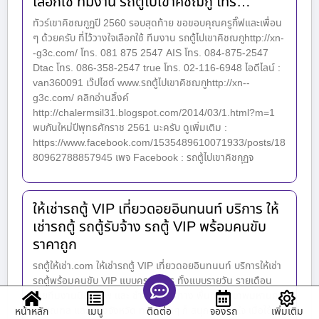
เลือกใช้ ทีมงาน รถตู้ไปเขาคิชฌกู โทร…
ทัวร์เขาคิชฌกูฏปี 2560 รอบสุดท้าย ขอขอบคุณครูกิ๊ฟและเพื่อน
ๆ ด้วยครับ ที่ไว้วางใจเลือกใช้ ทีมงาน รถตู้ไปเขาคิชฌกูhttp://xn-
-g3c.com/ โทร. 081 875 2547 AIS โทร. 084-875-2547
Dtac โทร. 086-358-2547 true โทร. 02-116-6948 ไอดีไลน์ :
van360091 เว๊ปไซต์ www.รถตู้ไปเขาคิชฌกูhttp://xn--
g3c.com/ คลิกอ่านลิ้งค์
http://chalermsil31.blogspot.com/2014/03/1.html?m=1
พบกันใหม่ปีพุทธศักราช 2561 นะครับ ดูเพิ่มเติม :
https://www.facebook.com/1535489610071933/posts/18
80962788857945 เพจ Facebook : รถตู้ไปเขาคิชกุฏจ
ให้เช่ารถตู้ VIP เที่ยวดอยอินทนนท์ บริการ ให้
เช่ารถตู้ รถตู้รับจ้าง รถตู้ VIP พร้อมคนขับ
ราคาถูก
รถตู้ให้เช่า.com ให้เช่ารถตู้ VIP เที่ยวดอยอินทนนท์ บริการให้เช่า
รถตู้พร้อมคนขับ VIP แบบครบวงจร ทั้งแบบรายวัน รายเดือน
โดยทีมงานมืออาชีพ และ ชำนาญเส้นทาง พื้นที่กรุงเทพมหานคร
ปริมณฑล และ ต่างจังหวัด ทริป ไหนๆ ก็ สนุก ประทับใจ เมื่อใช้
หน้าหลัก
เมนู
จองรถ
เพิ่มเติม
ติดต่อ