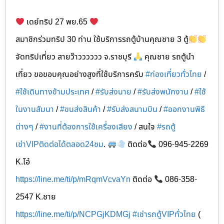
เดย์ทริป 27 พย.65
สมาชิกร่วมทริป 30 ท่าน ใช้บริการรถตู้บ้านคุณชาย 3 ตู้
จัดทริปเที่ยว สายว๊าวววววว จ.ราชบุรี
คุณชาย รถตู้นำ
เที่ยว ขอขอบคุณอย่างสูงที่ใช้บริการครับ
#ท่องเที่ยวทั่วไทย
/
#ใช้เดินทางข้ามประเทศ
/
#รับส่งนาย
/
#รับส่งพนักงาน
/
#ใช้
ในงานสัมนา
/
#ขนส่งสินค้า
/
#รับส่งสนามบิน
/
#ออกงานพิธี
ต่างๆ
/
#งานที่ต้องการใช้เครื่องเสียง
/ สนใจ
#รถตู้
เช่าVIPติดต่อได้ตลอด24ชม
.
ติดต่อ
096-945-2269
K.โอ๋
https://line.me/ti/p/mRqmVcvaYn
ติดต่อ
086-358-
2547 K.ชาย
https://line.me/ti/p/NCPGjKDMGj
#เช่ารถตู้VIPทั่วไทย
(