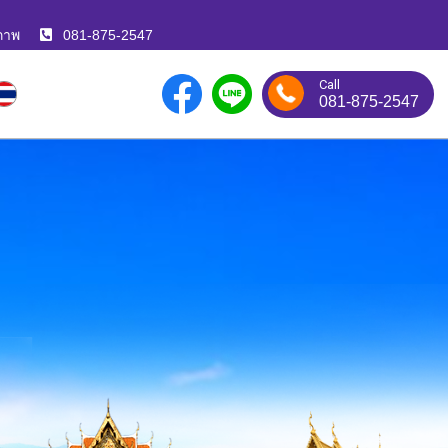
ภาพ
081-875-2547
Call
081-875-2547