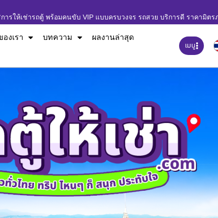
ิการให้เช่ารถตู้ พร้อมคนขับ VIP แบบครบวงจร รถสวย บริการดี ราคามิตร
ของเรา
บทความ
ผลงานล่าสุด
เมนู