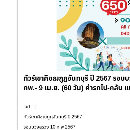
ทัวร์เขาคิชฌกูฏจันทบุรี ปี 2567 รอ
กพ.- 9 เม.ย. (60 วัน) ค่ารถไป-กลั
[ad_1]
ทัวร์เขาคิชฌกูฏจันทบุรี ปี 2567
รอบบวงสรวง 10 ก.พ 2567