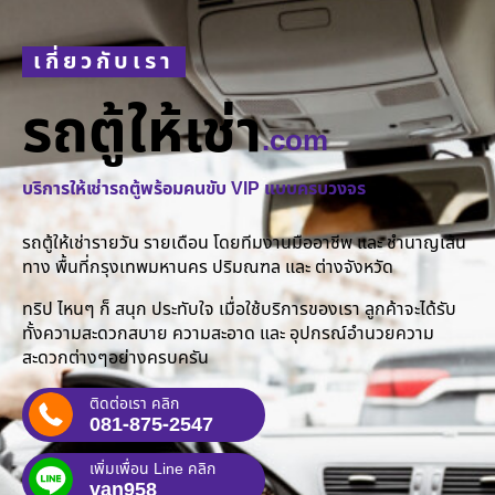
เกี่ยวกับเรา
รถตู้ให้เช่า
.com
บริการให้เช่ารถตู้พร้อมคนขับ VIP แบบครบวงจร
รถตู้ให้เช่ารายวัน รายเดือน โดยทีมงานมืออาชีพ และ ชำนาญเส้น
ทาง พื้นที่กรุงเทพมหานคร ปริมณฑล และ ต่างจังหวัด
ทริป ไหนๆ ก็ สนุก ประทับใจ เมื่อใช้บริการของเรา ลูกค้าจะได้รับ
ทั้งความสะดวกสบาย ความสะอาด และ อุปกรณ์อำนวยความ
สะดวกต่างๆอย่างครบครัน
ติดต่อเรา คลิก
081-875-2547
เพิ่มเพื่อน Line คลิก
van958