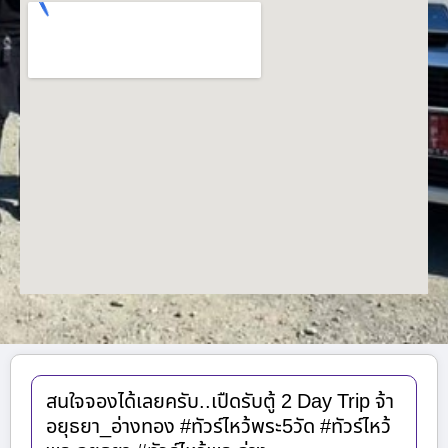
สนใจจองได้เลยครับ..เปืดรับตู้ 2 Day Trip จ้า
อยุธยา_อ่างทอง #ทัวร์ไหว้พระ5วัด #ทัวร์ไหว้