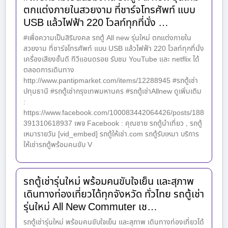
ตกแต่งภายในสวยงาม ที่ชาร์จโทรศัพท์ แบบ
USB แล้วไฟฟ้า 220 โวลท์ทุกที่นั่ง …
#เพื่อความเป็นสิริมงคล รถตู้ All new รุ่นใหม่ ตกแต่งภายใน
สวยงาม ที่ชาร์จโทรศัพท์ แบบ USB แล้วไฟฟ้า 220 โวลท์ทุกที่นั่ง
เครื่องเสียงชั้นดี ทีวีแอนดรอย รับชม YouTube และ netflix ได้
ตลอดการเดินทาง
http://www.pantipmarket.com/items/12288945 #รถตู้เช่า
ปทุมธานี #รถตู้เช่ากรุงเทพมหานคร #รถตู้เช่าAllnew ดูเพิ่มเติม
:
https://www.facebook.com/100083442064426/posts/188
391310618937 เพจ Facebook : คุณชาย รถตู้นำเที่ยว , รถตู้
เหมารายวัน [vid_embed] รถตู้ให้เช่า.com รถตู้รับเหมา บริการ
ให้เช่ารถตู้พร้อมคนขับ V
รถตู้เช่ารุ่นใหม่ พร้อมคนขับใจเย็น และสุภาพ
เดินทางท่องเที่ยวได้ทุกจังหวัด ทั่วไทย รถตู้เช่า
รุ่นใหม่ All New Commuter เช…
รถตู้เช่ารุ่นใหม่ พร้อมคนขับใจเย็น และสุภาพ เดินทางท่องเที่ยวได้