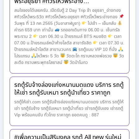
พระอยุธยา #ทัวร์ไหว้พระอ่าง…
สนใจจองได้เลยครับ..เปืดรับตู้ 2 Day Trip จ้า อยุธยา_อ่างทอง
#ทัวร์ไหว้พระ5วัด #ทัวร์ไหว้พระอยุธยา #ทัวร์ไหว้พระอ่างทอง
วันพุธ ที่ 13 กค.2565 (วันอาสาฬบูชา)
ไปเช้า – เย็นกลับ
ค่ารถ 659 บาท เท่านั้น
รถออกเดินทาง 06.00 น. เซ็นทรัล
พระราม 2
เวลา 06.30 น.ป้ายรถเมล์ BTS หมอชิต
เวลา
07.00 น.ป้ายรถเมล์หน้าห้างโลตัส สาขารังสิต
เวลา 07.30 น.
ป้ายรถเมล์หน้าโลตัส สาขานวนคร
รถตู้แบบ VIP 10 ที่นั่ง
โปรแกรม
ไหว้พระ 5 วัด
วัดตะโก กราบหลวงพ่อรวย
วัด
สะตือ กราบพระพุทธไสยาสน์
วัดป่าโมกว
รถตู้รับจ้างล่องแก่งหนานมดแดง บริการ รถตู้
ให้เช่า รถตู้รับเหมา รถตู้นำเที่ยว ราคาถูก
รถตู้ให้เช่า.com รถตู้รับจ้างล่องแก่งหนานมดแดง บริการ รถตู้ให้
เช่า รถตู้รับจ้าง รถตู้รับเหมา รถตู้นำเที่ยว เช่ารถตู้ขับเอง เช่ารถตู้
Vip พร้อมคนขับ ทั่วไทย ราคาถูก ยอดคนดู : 887
#เพื่อความเป็นสิริมงคล รถตู้ All new รุ่นใหม่