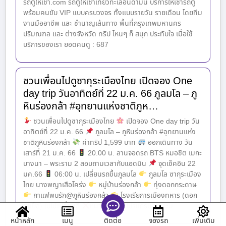
รถตู้ให้เช่า.com รถตู้ให้เช่าเที่ยวทะเลอันดามัน บริการให้เช่ารถตู้
พร้อมคนขับ VIP แบบครบวงจร ทั้งแบบรายวัน รายเดือน โดยทีม
งานมืออาชีพ และ ชำนาญเส้นทาง พื้นที่กรุงเทพมหานคร
ปริมณฑล และ ต่างจังหวัด ทริป ไหนๆ ก็ สนุก ประทับใจ เมื่อใช้
บริการของเรา ยอดคนดู : 687
ชวนเพื่อนไปดูซากุระเมืองไทย เปิดจอง One
day trip วันอาทิตย์ที่ 22 ม.ค. 66 ภูลมโล – ภู
หินร่องกล้า #อุทยานแห่งชาติภูห…
ชวนเพื่อนไปดูซากุระเมืองไทย
เปิดจอง One day trip วัน
อาทิตย์ที่ 22 ม.ค. 66
ภูลมโล – ภูหินร่องกล้า #อุทยานแห่ง
ชาติภูหินร่องกล้า
ค่าทริป 1,599 บาท
ออกเดินทาง วัน
เสาร์ที่ 21 ม.ค. 66
20.00 น. ลานจอดรถ BTS หมอชิต เมกะ
บางนา – พระราม 2 สอบถามเวลากับแอดมิน
จุดเช็คอิน 22
มค.66
06:00 น. เปลี่ยนรถขึ้นภูลมโล
ภูลมโล ซากุระเมือง
ไทย นางพญาเสือโคร่ง
หมู่บ้านร่องกล้า
ทุ่งดอกกระดาษ
กาแฟพบรัก@ภูหินร่องกล้า
โรงเรียการเมืองทหาร (ดอก
เมเปิ้ล) ใบไม้เปลี่ยนสี
หมายเหตุ
โปรแกรมอาจจะม
หน้าหลัก
เมนู
จองรถ
เพิ่มเติม
ติดต่อ