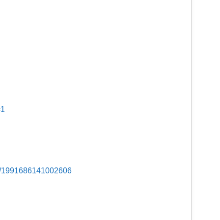
=1
s/1991686141002606