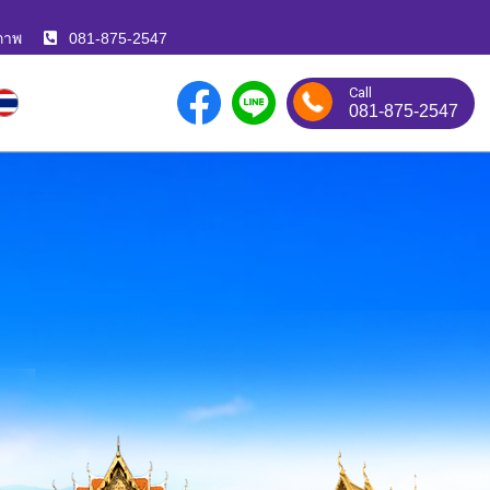
ภาพ
081-875-2547
Call
081-875-2547