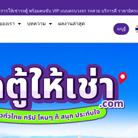
ิการให้เช่ารถตู้ พร้อมคนขับ VIP แบบครบวงจร รถสวย บริการดี ราคามิตร
ของเรา
บทความ
ผลงานล่าสุด
เมนู