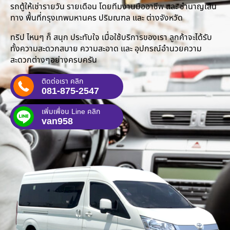
รถตู้ให้เช่ารายวัน รายเดือน โดยทีมงานมืออาชีพ และ ชำนาญเส้น
ทาง พื้นที่กรุงเทพมหานคร ปริมณฑล และ ต่างจังหวัด
ทริป ไหนๆ ก็ สนุก ประทับใจ เมื่อใช้บริการของเรา ลูกค้าจะได้รับ
ทั้งความสะดวกสบาย ความสะอาด และ อุปกรณ์อำนวยความ
สะดวกต่างๆอย่างครบครัน
ติดต่อเรา คลิก
081-875-2547
เพิ่มเพื่อน Line คลิก
van958