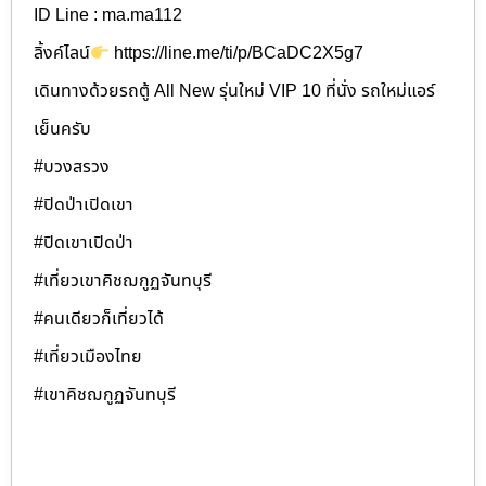
ID Line : ma.ma112
ลิ้งค์ไลน์
https://line.me/ti/p/BCaDC2X5g7
เดินทางด้วยรถตู้ All New รุ่นใหม่ VIP 10 ที่นั่ง รถใหม่แอร์
เย็นครับ
#บวงสรวง
#ปิดป่าเปิดเขา
#ปิดเขาเปิดป่า
#เที่ยวเขาคิชฌกูฏจันทบุรี
#คนเดียวก็เที่ยวได้
#เที่ยวเมืองไทย
#เขาคิชฌกูฏจันทบุรี