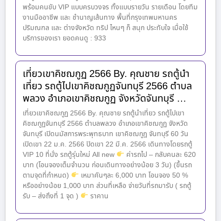
พร้อมคนขับ VIP แบบครบวงจร ทั้งแบบรายวัน รายเดือน โดยทีม
งานมืออาชีพ และ ชำนาญเส้นทาง พื้นที่กรุงเทพมหานคร
ปริมณฑล และ ต่างจังหวัด ทริป ไหนๆ ก็ สนุก ประทับใจ เมื่อใช้
บริการของเรา ยอดคนดู : 933
เที่ยวเขาคิชฌกูฏ 2566 By. คุณชาย รถตู้นำ
เที่ยว รถตู้ไปเขาคิชฌกูฏจันทบุรี 2566 ตำบล
พลวง อำเภอเขาคิชฌกูฏ จังหวัดจันทบุรี …
เที่ยวเขาคิชฌกูฏ 2566 By. คุณชาย รถตู้นำเที่ยว รถตู้ไปเขา
คิชฌกูฏจันทบุรี 2566 ตำบลพลวง อำเภอเขาคิชฌกูฏ จังหวัด
จันทบุรี เปิดนมัสการพระพุทธบาท เขาคิชฌกูฎ จันทบุรี 60 วัน
เปิดเขา 22 ม.ค. 2566 ปิดเขา 22 มี.ค. 2566 เดินทางโดยรถตู้
VIP 10 ที่นั่ง รถตู้รุ่นใหม่ All new
ค่ารถไป – กลับคนละ 620
บาท (โอนจองเต็มจำนวน ก่อนเดินทางอย่างน้อย 3 วัน) (ขึ้นรถ
ตามจุดที่กำหนด)
เหมาคันๆละ 6,000 บาท โอนจอง 50 %
หรืออย่างน้อย 1,000 บาท ส่วนที่เหลือ จ่ายวันที่รถมารับ ( รถตู้
รับ – ส่งถึงที่ 1 จุด )
ราคาน