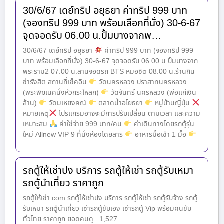
30/6/67 เดย์ทริป อยุธยา ค่าทริป 999 บาท
(จองทริป 999 บาท พร้อมเลือกที่นั่ง) 30-6-67
จุดจอดรับ 06.00 น.ปั้มบางจากพ…
30/6/67 เดย์ทริป อยุธยา
ค่าทริป 999 บาท (จองทริป 999
บาท พร้อมเลือกที่นั่ง) 30-6-67 จุดจอดรับ 06.00 น.ปั้มบางจาก
พระราม2 07.00 น.ลานจอดรถ BTS หมอชิต 08.00 น.ร้านกิน
ซ่ารังสิต สถานที่เช็คอิน
วัดนครหลวง ปราสาทนครหลวง
(พระพิฆเนศนั่งหัวกระโหลก)
วัดจันทร์ นครหลวง (พ่อแก่เงิน
ล้าน)
วัดมเหยงคณ์
ตลาดน้ำอโยธยา
หมู่บ้านญี่ปุ่น
หมายเหตุ
โปรแกรมอาจจะมีการปรับเปลี่ยน ตามเวลา และความ
เหมาะสม
ค่าใช่จ่าย 999 บาท/คน
ค่าเดินทางโดยรถตู้รุ่น
ใหม่ Allnew VIP 9 ที่นั่งห้องโดยสาร
อาหารมื้อเช้า 1 มื้อ
รถตู้ให้เช่าปง บริการ รถตู้ให้เช่า รถตู้รับเหมา
รถตู้นำเที่ยว ราคาถูก
รถตู้ให้เช่า.com รถตู้ให้เช่าปง บริการ รถตู้ให้เช่า รถตู้รับจ้าง รถตู้
รับเหมา รถตู้นำเที่ยว เช่ารถตู้ขับเอง เช่ารถตู้ Vip พร้อมคนขับ
ทั่วไทย ราคาถูก ยอดคนดู : 1,527