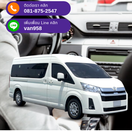
ติดต่อเรา คลิก
081-875-2547
เพิ่มเพื่อน Line คลิก
van958