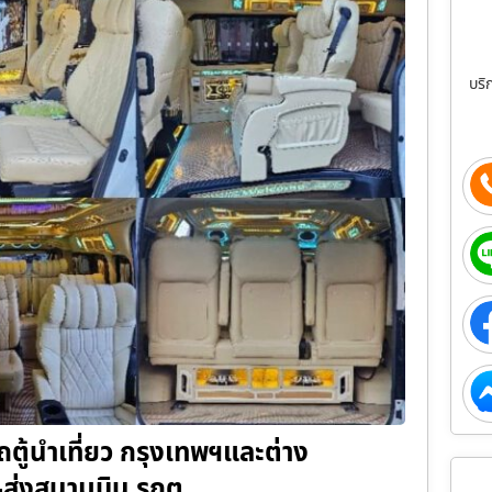
บริ
ถตู้นำเที่ยว กรุงเทพฯและต่าง
ับ-ส่งสนามบิน รถตู…