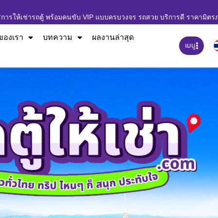
ิการให้เช่ารถตู้ พร้อมคนขับ VIP แบบครบวงจร รถสวย บริการดี ราคามิตร
ของเรา
บทความ
ผลงานล่าสุด
เมนู