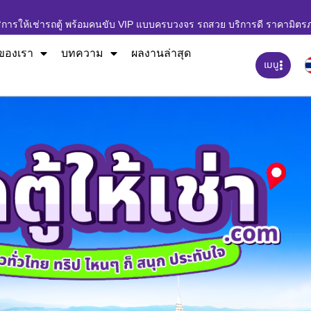
ิการให้เช่ารถตู้ พร้อมคนขับ VIP แบบครบวงจร รถสวย บริการดี ราคามิตร
ของเรา
บทความ
ผลงานล่าสุด
เมนู