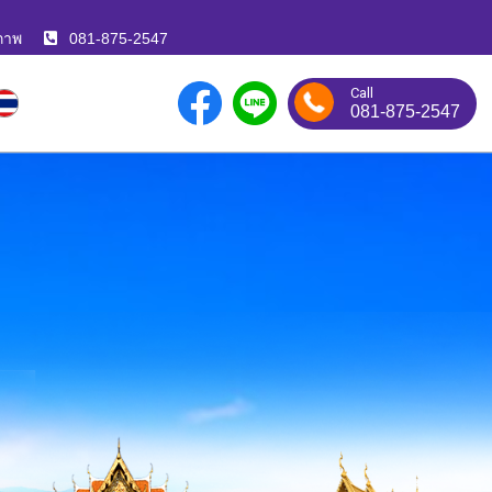
ภาพ
081-875-2547
Call
081-875-2547