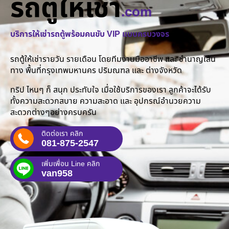
รถตู้ให้เช่า
.com
บริการให้เช่ารถตู้พร้อมคนขับ VIP แบบครบวงจร
รถตู้ให้เช่ารายวัน รายเดือน โดยทีมงานมืออาชีพ และ ชำนาญเส้น
ทาง พื้นที่กรุงเทพมหานคร ปริมณฑล และ ต่างจังหวัด
ทริป ไหนๆ ก็ สนุก ประทับใจ เมื่อใช้บริการของเรา ลูกค้าจะได้รับ
ทั้งความสะดวกสบาย ความสะอาด และ อุปกรณ์อำนวยความ
สะดวกต่างๆอย่างครบครัน
ติดต่อเรา คลิก
081-875-2547
เพิ่มเพื่อน Line คลิก
van958