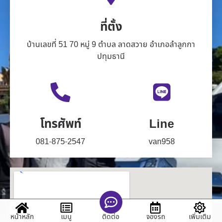
ที่ตั้ง
บ้านเลขที่ 51 70 หมู่ 9 ตำบล ลาดสวาย อำเภอลำลูกกา
ปทุมธานี
โทรศัพท์
Line
081-875-2547
van958
หน้าหลัก
เมนู
จองรถ
เพิ่มเติม
ติดต่อ