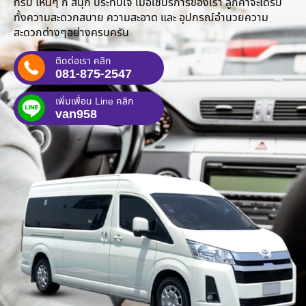
ทริป ไหนๆ ก็ สนุก ประทับใจ เมื่อใช้บริการของเรา ลูกค้าจะได้รับ
ทั้งความสะดวกสบาย ความสะอาด และ อุปกรณ์อำนวยความ
สะดวกต่างๆอย่างครบครัน
ติดต่อเรา คลิก
081-875-2547
เพิ่มเพื่อน Line คลิก
van958