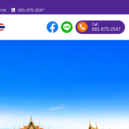
ภาพ
081-875-2547
Call
081-875-2547