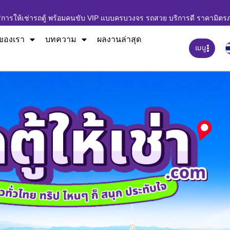
ิการให้เช่ารถตู้ พร้อมคนขับ VIP แบบครบวงจร รถสวย บริการดี ราคามิตร
ของเรา
บทความ
ผลงานล่าสุด
เมนู