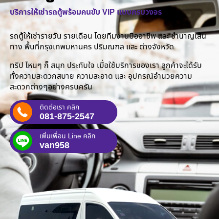
บริการให้เช่ารถตู้พร้อมคนขับ VIP แบบครบวงจร
รถตู้ให้เช่ารายวัน รายเดือน โดยทีมงานมืออาชีพ และ ชำนาญเส้น
ทาง พื้นที่กรุงเทพมหานคร ปริมณฑล และ ต่างจังหวัด
ทริป ไหนๆ ก็ สนุก ประทับใจ เมื่อใช้บริการของเรา ลูกค้าจะได้รับ
ทั้งความสะดวกสบาย ความสะอาด และ อุปกรณ์อำนวยความ
สะดวกต่างๆอย่างครบครัน
ติดต่อเรา คลิก
081-875-2547
เพิ่มเพื่อน Line คลิก
van958