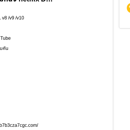
. v8 /v9 /v10
ouTube
อบคัน
b3b7b3cza7cgc.com/