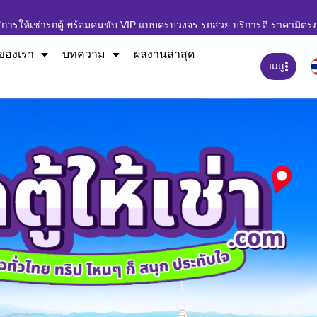
ิการให้เช่ารถตู้ พร้อมคนขับ VIP แบบครบวงจร รถสวย บริการดี ราคามิตร
ของเรา
บทความ
ผลงานล่าสุด
เมนู