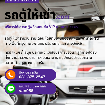
เกี่ยวกับเรา
รถตู้ให้เช่า
.com
บริการให้เช่ารถตู้พร้อมคนขับ VIP แบบครบวงจร
รถตู้ให้เช่ารายวัน รายเดือน โดยทีมงานมืออาชีพ และ ชำนาญเส้น
ทาง พื้นที่กรุงเทพมหานคร ปริมณฑล และ ต่างจังหวัด
ทริป ไหนๆ ก็ สนุก ประทับใจ เมื่อใช้บริการของเรา ลูกค้าจะได้รับ
ทั้งความสะดวกสบาย ความสะอาด และ อุปกรณ์อำนวยความ
สะดวกต่างๆอย่างครบครัน
ติดต่อเรา คลิก
081-875-2547
เพิ่มเพื่อน Line คลิก
van958