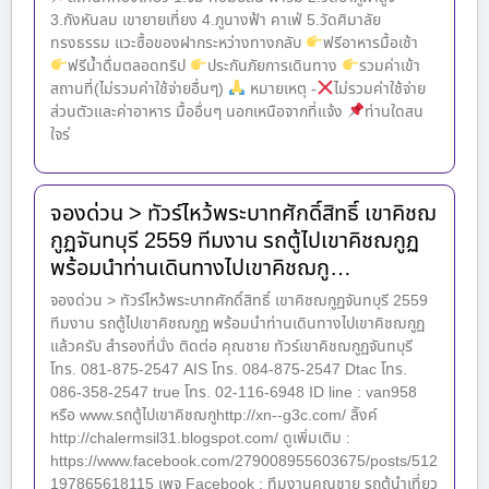
3.กังหันลม เขายายเที่ยง 4.ภูนางฟ้า คาเฟ่ 5.วัดศิมาลัย
ทรงธรรม แวะซื้อของฝากระหว่างทางกลับ
ฟรีอาหารมื้อเช้า
ฟรีน้ำดื่มตลอดทริป
ประกันภัยการเดินทาง
รวมค่าเข้า
สถานที่(ไม่รวมค่าใช้จ่ายอื่นๆ)
หมายเหตุ -
ไม่รวมค่าใช้จ่าย
ส่วนตัวและค่าอาหาร มื้ออื่นๆ นอกเหนือจากที่แจ้ง
ท่านใดสน
ใจร่
จองด่วน > ทัวร์ไหว้พระบาทศักดิ์สิทธิ์ เขาคิชฌ
กูฏจันทบุรี 2559 ทีมงาน รถตู้ไปเขาคิชฌกูฏ
พร้อมนำท่านเดินทางไปเขาคิชฌกู…
จองด่วน > ทัวร์ไหว้พระบาทศักดิ์สิทธิ์ เขาคิชฌกูฏจันทบุรี 2559
ทีมงาน รถตู้ไปเขาคิชฌกูฏ พร้อมนำท่านเดินทางไปเขาคิชฌกูฏ
แล้วครับ สำรองที่นั่ง ติดต่อ คุณชาย ทัวร์เขาคิชฌกูฏจันทบุรี
โทร. 081-875-2547 AIS โทร. 084-875-2547 Dtac โทร.
086-358-2547 true โทร. 02-116-6948 ID line : van958
หรือ www.รถตู้ไปเขาคิชฌกูhttp://xn--g3c.com/ ลิังค์
http://chalermsil31.blogspot.com/ ดูเพิ่มเติม :
https://www.facebook.com/279008955603675/posts/512
197865618115 เพจ Facebook : ทีมงานคุณชาย รถตู้นำเที่ยว