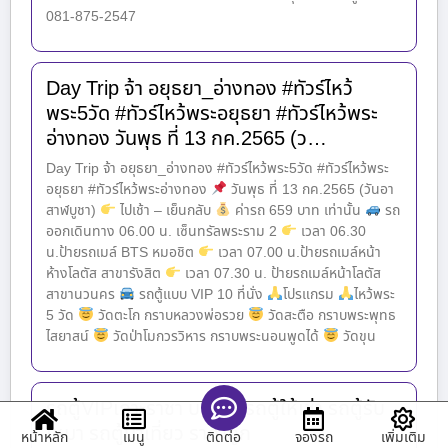
081-875-2547
Day Trip จ้า อยุธยา_อ่างทอง #ทัวร์ไหว้
พระ5วัด #ทัวร์ไหว้พระอยุธยา #ทัวร์ไหว้พระ
อ่างทอง วันพุธ ที่ 13 กค.2565 (ว…
Day Trip จ้า อยุธยา_อ่างทอง #ทัวร์ไหว้พระ5วัด #ทัวร์ไหว้พระ
อยุธยา #ทัวร์ไหว้พระอ่างทอง
วันพุธ ที่ 13 กค.2565 (วันอา
สาฬบูชา)
ไปเช้า – เย็นกลับ
ค่ารถ 659 บาท เท่านั้น
รถ
ออกเดินทาง 06.00 น. เซ็นทรัลพระราม 2
เวลา 06.30
น.ป้ายรถเมล์ BTS หมอชิต
เวลา 07.00 น.ป้ายรถเมล์หน้า
ห้างโลตัส สาขารังสิต
เวลา 07.30 น. ป้ายรถเมล์หน้าโลตัส
สาขานวนคร
รถตู้แบบ VIP 10 ที่นั่ง
โปรแกรม
ไหว้พระ
5 วัด
วัดตะโก กราบหลวงพ่อรวย
วัดสะตือ กราบพระพุทธ
ไสยาสน์
วัดป่าโมกวรวิหาร กราบพระนอนพูดได้
วัดขุน
รถตู้VIPเกาะราชา บริการ รถตู้ให้เช่า รถตู้รับ
เหมา รถตู้นำเที่ยว ราคาถูก
หน้าหลัก
เมนู
จองรถ
เพิ่มเติม
ติดต่อ