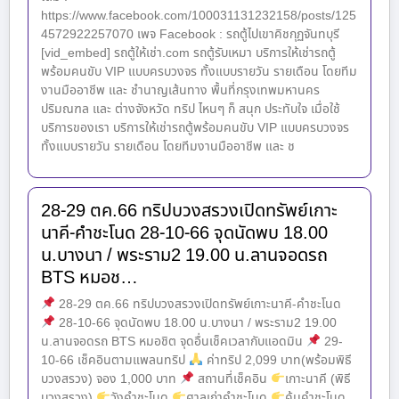
https://www.facebook.com/100031131232158/posts/125
4572922257070 เพจ Facebook : รถตู้ไปเขาคิชกุฏจันทบุรี
[vid_embed] รถตู้ให้เช่า.com รถตู้รับเหมา บริการให้เช่ารถตู้
พร้อมคนขับ VIP แบบครบวงจร ทั้งแบบรายวัน รายเดือน โดยทีม
งานมืออาชีพ และ ชำนาญเส้นทาง พื้นที่กรุงเทพมหานคร
ปริมณฑล และ ต่างจังหวัด ทริป ไหนๆ ก็ สนุก ประทับใจ เมื่อใช้
บริการของเรา บริการให้เช่ารถตู้พร้อมคนขับ VIP แบบครบวงจร
ทั้งแบบรายวัน รายเดือน โดยทีมงานมืออาชีพ และ ช
28-29 ตค.66 ทริปบวงสรวงเปิดทรัพย์เกาะ
นาคี-คำชะโนด 28-10-66 จุดนัดพบ 18.00
น.บางนา / พระราม2 19.00 น.ลานจอดรถ
BTS หมอช…
28-29 ตค.66 ทริปบวงสรวงเปิดทรัพย์เกาะนาคี-คำชะโนด
28-10-66 จุดนัดพบ 18.00 น.บางนา / พระราม2 19.00
น.ลานจอดรถ BTS หมอชิต จุดอื่นเช็คเวลากับแอดมิน
29-
10-66 เช็คอินตามแพลนทริป
ค่าทริป 2,099 บาท(พร้อมพิธี
บวงสรวง) จอง 1,000 บาท
สถานที่เช็คอิน
เกาะนาคี (พิธี
บวงสรวง)
วังคำชะโนด
ศาลเก่าคำชะโนด
คุ้มคำชะโนด