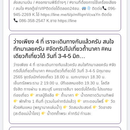
ส่งสนามบิน / #ออกงานพิธีต่างๆ / #งานที่ต้องการใช้เครื่องเสียง
/ สนใจ #รถตู้เช่าVIPติดต่อได้ตลอด24ชม.
ติดต่อ
096-
945-2269 K.โอ๋ https://line.me/ti/p/mRqmVcvaYn ติดต่อ
086-358-2547 K.ชาย https://line
ว่างเพียง 4 ที่ เราจะเดินทางกันแล้วครับ สนใจ
ทักมาเลยครับ #จัดทริปไปเที่ยวถ้ำนาคา #คน
เดียวก็เที่ยวได้ วันที่ 3-4-5 มิถ…
ว่างเพียง 4 ที่ เราจะเดินทางกันแล้วครับ สนใจทักมาเลยครับ #จัด
ทริปไปเที่ยวถ้ำนาคา #คนเดียวก็เที่ยวได้ วันที่ 3-4-5 มิถุนายน
2565 จุดรับนักท่องเที่ยว 18.00 น. เมกะบางนา 18.30 น.
เซ็นทรัลพระราม 2 19.00 น. บีทีเอสหมอชิต 19.30 น. โลตัส
รังสิต ทางผ่าน จ.สระบุรี นครราชสีมา จอดรับได้ครับ โปรแกรม
ท่องเที่ยว
ศาลปู่อือลือ
ถ้ำนาคา
น้ำตกตาดวิมานทิพย์
พักค้าง 1 คืนที่ (รวมในค่าทริปแล้ว)
เกาะดอนโพธิ์
วัด
ห้วยหินแหบ (พญานาคเล่นน้ำ)
วัดสมประสงค์
วัดอาฮง
(สะดือแม่น้ำโขง)
น้ำตกถ้ำพระ ค่าทริป ท่านละ