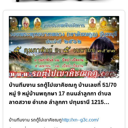
บ้านทีมงาน รถตู้ไปเขาคิชฌกู บ้านเลขที่ 51/70
หมู่ 9 หมู่บ้านพฤกษา 17 ถนนลำลูกกา ตำบล
ลาดสวาย อำเภอ ลำลูกกา ปทุมธานี 1215…
บ้านทีมงาน รถตู้ไปเขาคิชฌกู
http://xn--g3c.com/