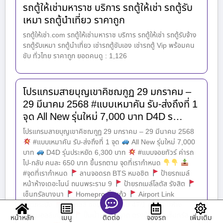
รถตู้ให้เช่ามหาราช บริการ รถตู้ให้เช่า รถตู้รับ
เหมา รถตู้นำเที่ยว ราคาถูก
รถตู้ให้เช่า.com รถตู้ให้เช่ามหาราช บริการ รถตู้ให้เช่า รถตู้รับจ้าง
รถตู้รับเหมา รถตู้นำเที่ยว เช่ารถตู้ขับเอง เช่ารถตู้ Vip พร้อมคน
ขับ ทั่วไทย ราคาถูก ยอดคนดู : 1,126
โปรแกรมสายบุญเขาคิชฌกูฏ 29 มกราคม –
29 มีนาคม 2568 #แบบเหมาคัน รับ-ส่งถึงที่ 1
จุด All New รุ่นใหม่ 7,000 บาท D4D ร…
โปรแกรมสายบุญเขาคิชฌกูฏ 29 มกราคม – 29 มีนาคม 2568
#แบบเหมาคัน รับ-ส่งถึงที่ 1 จุด
All New รุ่นใหม่ 7,000
บาท
D4D รุ่นประหยัด 6,300 บาท
#แบบจอยทัวร์ ค่ารถ
ไป-กลับ คนละ 650 บาท ขึ้นรถตาม จุดที่เรากำหนด
#จุดที่เรากำหนด
ลานจอดรถ BTS หมอชิต
ป้ายรถเมล์
หน้าห้างเดอะไนน์ ถนนพระราม 9
ป้ายรถเมล์โลตัส รังสิต
เซ็นทรัลบางนา
Homepro กิ่งแก้ว
Airport Link
ลาดกระบัง
ปั๊มเชลล์ ซอยเพชรเกษม 47/1 ตรงข้ามห้าง
เดอะมอลล์บางแค
ปั๊มน้ำมันบางจาก ตรงข้ามห้างเซ็นทรัล
หน้าหลัก
เมนู
จองรถ
เพิ่มเติม
ติดต่อ