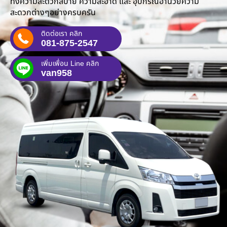
ทั้งความสะดวกสบาย ความสะอาด และ อุปกรณ์อำนวยความ
สะดวกต่างๆอย่างครบครัน
ติดต่อเรา คลิก
081-875-2547
เพิ่มเพื่อน Line คลิก
van958