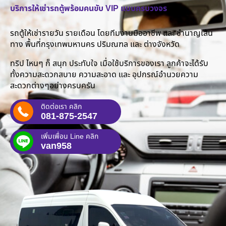
บริการให้เช่ารถตู้พร้อมคนขับ VIP แบบครบวงจร
รถตู้ให้เช่ารายวัน รายเดือน โดยทีมงานมืออาชีพ และ ชำนาญเส้น
ทาง พื้นที่กรุงเทพมหานคร ปริมณฑล และ ต่างจังหวัด
ทริป ไหนๆ ก็ สนุก ประทับใจ เมื่อใช้บริการของเรา ลูกค้าจะได้รับ
ทั้งความสะดวกสบาย ความสะอาด และ อุปกรณ์อำนวยความ
สะดวกต่างๆอย่างครบครัน
ติดต่อเรา คลิก
081-875-2547
เพิ่มเพื่อน Line คลิก
van958