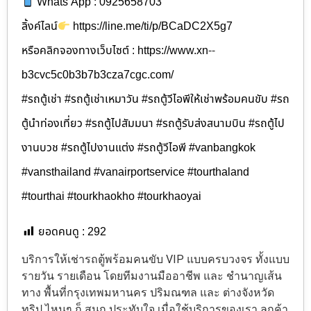
Whats App : 0925658703
ลิ้งค์ไลน์
https://line.me/ti/p/BCaDC2X5g7
หรือคลิกจองทางเว็บไซต์ : https://www.xn--
b3cvc5c0b3b7b3cza7cgc.com/
#รถตู้เช่า #รถตู้เช่าเหมาวัน #รถตู้วีไอพีให้เช่าพร้อมคนขับ #รถ
ตู้นำท่องเที่ยว #รถตู้ไปสัมมนา #รถตู้รับส่งสนามบิน #รถตู้ไป
งานบวช #รถตู้ไปงานแต่ง #รถตู้วีไอพี #vanbangkok
#vansthailand #vanairportservice #tourthaland
#tourthai #tourkhaokho #tourkhaoyai
ยอดคนดู :
292
บริการให้เช่ารถตู้พร้อมคนขับ VIP แบบครบวงจร ทั้งแบบ
รายวัน รายเดือน โดยทีมงานมืออาชีพ และ ชำนาญเส้น
ทาง พื้นที่กรุงเทพมหานคร ปริมณฑล และ ต่างจังหวัด
ทริป ไหนๆ ก็ สนุก ประทับใจ เมื่อใช้บริการของเรา ลูกค้า