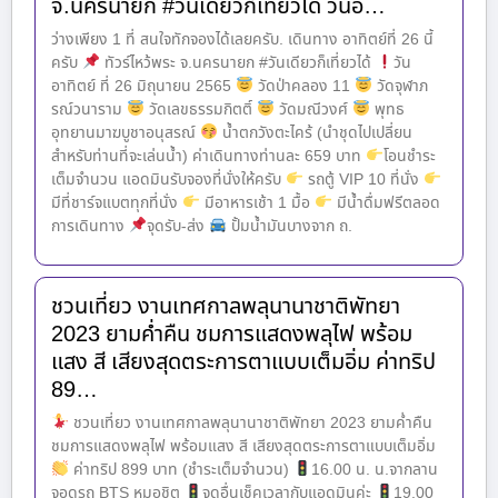
จ.นครนายก #วันเดียวก็เที่ยวได้ วันอ…
ว่างเพียง 1 ที่ สนใจทักจองได้เลยครับ. เดินทาง อาทิตย์ที่ 26 นี้
ครับ
ทัวร์ไหว้พระ จ.นครนายก #วันเดียวก็เที่ยวได้
วัน
อาทิตย์ ที่ 26 มิถุนายน 2565
วัดป่าคลอง 11
วัดจุฬาภ
รณ์วนาราม
วัดเลขธรรมกิตติ์
วัดมณีวงศ์
พุทธ
อุทยานมาฆบูชาอนุสรณ์
น้ำตกวังตะไคร้ (นำชุดไปเปลี่ยน
สำหรับท่านที่จะเล่นน้ำ) ค่าเดินทางท่านละ 659 บาท
โอนชำระ
เต็มจำนวน แอดมินรับจองที่นั่งให้ครับ
รถตู้ VIP 10 ที่นั่ง
มีที่ชาร์จแบตทุกที่นั่ง
มีอาหารเช้า 1 มื้อ
มีน้ำดื่มฟรีตลอด
การเดินทาง
จุดรับ-ส่ง
ปั้มน้ำมันบางจาก ถ.
ชวนเที่ยว งานเทศกาลพลุนานาชาติพัทยา
2023 ยามค่ำคืน ชมการแสดงพลุไฟ พร้อม
แสง สี เสียงสุดตระการตาแบบเต็มอิ่ม ค่าทริป
89…
ชวนเที่ยว งานเทศกาลพลุนานาชาติพัทยา 2023 ยามค่ำคืน
ชมการแสดงพลุไฟ พร้อมแสง สี เสียงสุดตระการตาแบบเต็มอิ่ม
ค่าทริป 899 บาท (ชำระเต็มจำนวน)
16.00 น. น.จากลาน
จอดรถ BTS หมอชิต
จุดอื่นเช็คเวลากับแอดมินค่ะ
19.00