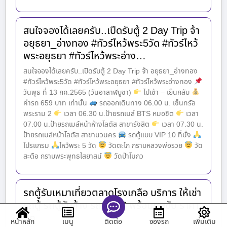
สนใจจองได้เลยครับ..เปืดรับตู้ 2 Day Trip จ้า
อยุธยา_อ่างทอง #ทัวร์ไหว้พระ5วัด #ทัวร์ไหว้
พระอยุธยา #ทัวร์ไหว้พระอ่าง…
สนใจจองได้เลยครับ..เปืดรับตู้ 2 Day Trip จ้า อยุธยา_อ่างทอง
#ทัวร์ไหว้พระ5วัด #ทัวร์ไหว้พระอยุธยา #ทัวร์ไหว้พระอ่างทอง
วันพุธ ที่ 13 กค.2565 (วันอาสาฬบูชา)
ไปเช้า – เย็นกลับ
ค่ารถ 659 บาท เท่านั้น
รถออกเดินทาง 06.00 น. เซ็นทรัล
พระราม 2
เวลา 06.30 น.ป้ายรถเมล์ BTS หมอชิต
เวลา
07.00 น.ป้ายรถเมล์หน้าห้างโลตัส สาขารังสิต
เวลา 07.30 น.
ป้ายรถเมล์หน้าโลตัส สาขานวนคร
รถตู้แบบ VIP 10 ที่นั่ง
โปรแกรม
ไหว้พระ 5 วัด
วัดตะโก กราบหลวงพ่อรวย
วัด
สะตือ กราบพระพุทธไสยาสน์
วัดป่าโมกว
รถตู้รับเหมาเที่ยวตลาดโรงเกลือ บริการ ให้เช่า
รถตู้ รถตู้รับจ้าง รถตู้ VIP พร้อมคนขับ ราคา
ถูก
หน้าหลัก
เมนู
จองรถ
เพิ่มเติม
ติดต่อ