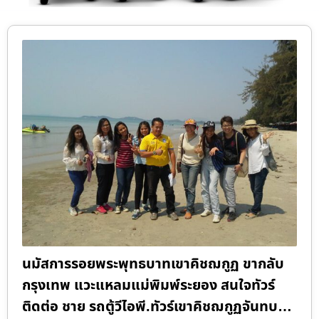
นมัสการรอยพระพุทธบาทเขาคิชฌกูฏ ขากลับ
กรุงเทพ แวะแหลมแม่พิมพ์ระยอง สนใจทัวร์
ติดต่อ ชาย รถตู้วีไอพี.ทัวร์เขาคิชฌกูฏจันทบ…