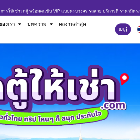
ิการให้เช่ารถตู้ พร้อมคนขับ VIP แบบครบวงจร รถสวย บริการดี ราคามิตร
ของเรา
บทความ
ผลงานล่าสุด
เมนู