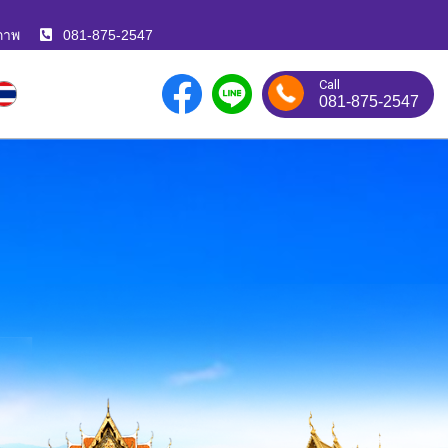
ภาพ
081-875-2547
Call
081-875-2547