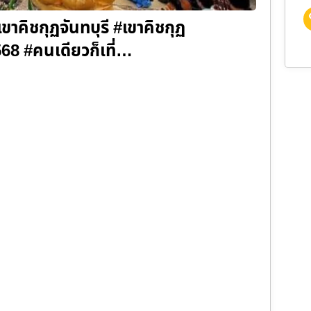
เขาคิชกุฏจันทบุรี #เขาคิชกุฏ
2568 #คนเดียวก็เที่…