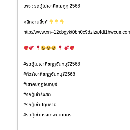
เพจ : รถตู้ไปเขาคิชฌกูฏ 2568
คลิกอ่านลิ้งค์
http://www.xn--12cbgykt0bh0c9dziza4di1hwcue.co
#รถตู้ไปเขาคิชกุฏจันทบุรี2568
#ทัวร์เขาคิชกุฏจันทบุรี2568
#เขาคิชกุฏจันทบุรี
#รถตู้เช่ารังสิต
#รถตู้เช่าปทุมธานี
#รถตู้เช่ากรุงเทพมหานคร