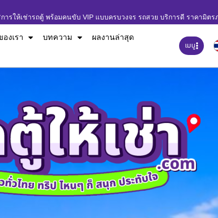
ิการให้เช่ารถตู้ พร้อมคนขับ VIP แบบครบวงจร รถสวย บริการดี ราคามิตร
ของเรา
บทความ
ผลงานล่าสุด
เมนู