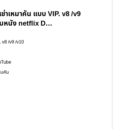
เช่าเหมาคัน แบบ VIP. v8 /v9
ับชมหนัง netflix D…
. v8 /v9 /v10
ouTube
อบคัน