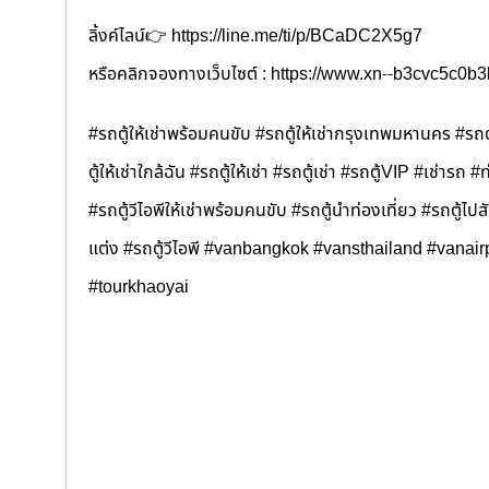
ลิ้งค์ไลน์👉 https://line.me/ti/p/BCaDC2X5g7
หรือคลิกจองทางเว็บไซต์ : https://www.xn--b3cvc5c0
#รถตู้ให้เช่าพร้อมคนขับ #รถตู้ให้เช่ากรุงเทพมหานคร #รถตู
ตู้ให้เช่าใกล้ฉัน #รถตู้ให้เช่า #รถตู้เช่า #รถตู้VIP #เช่ารถ #
#รถตู้วีไอพีให้เช่าพร้อมคนขับ #รถตู้นำท่องเที่ยว #รถตู้
แต่ง #รถตู้วีไอพี #vanbangkok #vansthailand #vanair
#tourkhaoyai