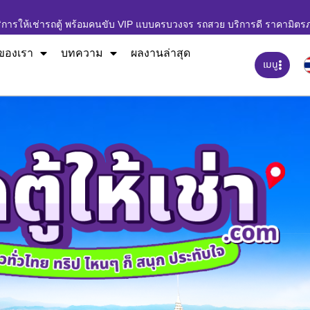
ิการให้เช่ารถตู้ พร้อมคนขับ VIP แบบครบวงจร รถสวย บริการดี ราคามิตร
ของเรา
บทความ
ผลงานล่าสุด
เมนู