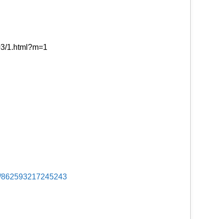
/03/1.html?m=1
s/862593217245243