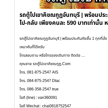
รถตู้ไปเขาคิชฌกูฏจันทบุรี | พร้อมประกั
ไป-กลับ เพียงคนละ 590 บาทเท่านั้น
รถตู้ไปเขาคิชฌกูฏจันทบุรี | พร้อมประกันภัยชั้น 1 ทุกที่น
เหมาคันก็ได้ครับ
โทรสอบถาม หรือโทรจองเดินทาง ติดต่อ …
คุณชาย รถตู้ไปเขาคิชฌกูฏ.Com
โทร. 081-875-2547 AIS
โทร. 084-875-2547 Dtac
โทร. 086-358-2547 true
ไอดี (line) : van360091
ไอดี Wechat : chai0818752547