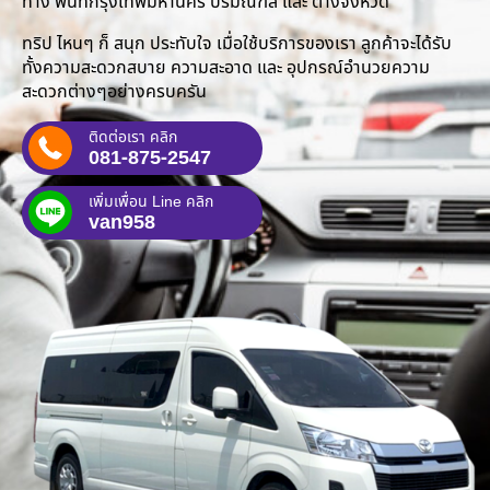
ทาง พื้นที่กรุงเทพมหานคร ปริมณฑล และ ต่างจังหวัด
ทริป ไหนๆ ก็ สนุก ประทับใจ เมื่อใช้บริการของเรา ลูกค้าจะได้รับ
ทั้งความสะดวกสบาย ความสะอาด และ อุปกรณ์อำนวยความ
สะดวกต่างๆอย่างครบครัน
ติดต่อเรา คลิก
081-875-2547
เพิ่มเพื่อน Line คลิก
van958