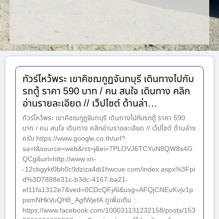
ทัวร์ไหว้พระ เขาคิชฌกูฏจันทบุรี เดินทางไปกับ
รถตู้ ราคา 590 บาท / คน สนใจ เดินทาง คลิก
อ่านรายละเอียด // เว็ปไซต์ ด้านล่า…
ทัวร์ไหว้พระ เขาคิชฌกูฏจันทบุรี เดินทางไปกับรถตู้ ราคา 590
บาท / คน สนใจ เดินทาง คลิกอ่านรายละเอียด // เว็ปไซต์ ด้านล่าง
ครับ https://www.google.co.th/url?
sa=t&source=web&rct=j&ei=7PLOVJ6TCYuN8QW8s4G
QCg&url=http://www.xn-
-12cbgykt0bh0c9dziza4di1hwcue.com/index.aspx%3Fpi
d%3D7888e31c-b3dc-4167-ba21-
ef11fa1312e7&ved=0CDcQFjAI&usg=AFQjCNEuKvjv1p
psmNHkVuQH8_AgfWjefA ดูเพิ่มเติม :
https://www.facebook.com/100031131232158/posts/153