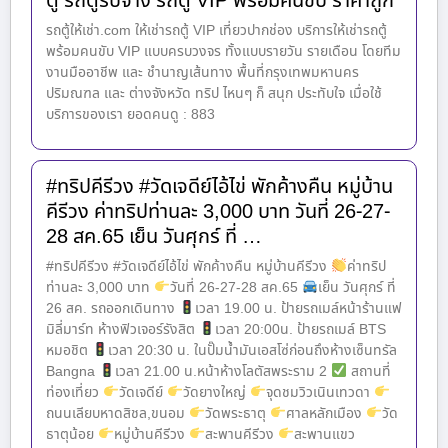
ตู้ รถตู้รับจ้าง รถตู้ VIP พร้อมคนขับ ราคาถูก
รถตู้ให้เช่า.com ให้เช่ารถตู้ VIP เที่ยวปากช่อง บริการให้เช่ารถตู้
พร้อมคนขับ VIP แบบครบวงจร ทั้งแบบรายวัน รายเดือน โดยทีม
งานมืออาชีพ และ ชำนาญเส้นทาง พื้นที่กรุงเทพมหานคร
ปริมณฑล และ ต่างจังหวัด ทริป ไหนๆ ก็ สนุก ประทับใจ เมื่อใช้
บริการของเรา ยอดคนดู : 883
#ทริปคีรีวง #วัดเจดีย์ไอ้ไข่ พักค้างคืน หมู่บ้าน
คีรีวง ค่าทริปท่านละ 3,000 บาท วันที่ 26-27-
28 สค.65 เย็น วันศุกร์ ที่ …
#ทริปคีรีวง #วัดเจดีย์ไอ้ไข่ พักค้างคืน หมู่บ้านคีรีวง
ค่าทริป
ท่านละ 3,000 บาท
วันที่ 26-27-28 สค.65
เย็น วันศุกร์ ที่
26 สค. รถออกเดินทาง
เวลา 19.00 น. ป้ายรถเมล์หน้าร้านแฟ
มิลี่มาร์ท ห้างฟิวเจอร์รังสิต
เวลา 20:00น. ป้ายรถเมล์ BTS
หมอชิต
เวลา 20:30 น. ในปั๊มน้ำมันเอสโซ่ก่อนถึงห้างเซ็นทรัล
Bangna
เวลา 21.00 น.หน้าห้างโลตัสพระราม 2
สถานที่
ท่องเที่ยว
วัดเจดีย์
วัดยางใหญ่
จุดชมวิวเนินเทวดา
ถนนเลียบหาดสิชล,ขนอม
วัดพระธาตุ
ศาลหลักเมือง
วัด
ธาตุน้อย
หมู่บ้านคีรีวง
สะพานคีรีวง
สะพานแขว