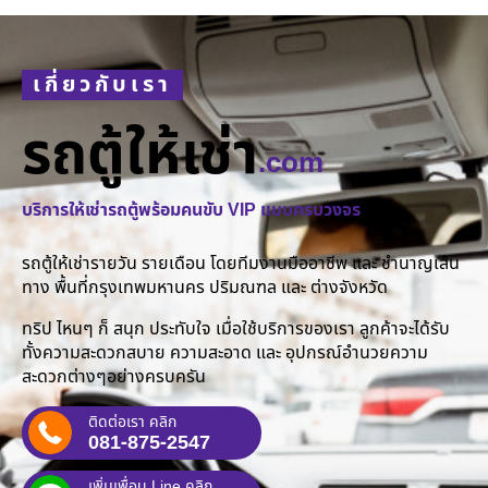
เกี่ยวกับเรา
รถตู้ให้เช่า
.com
บริการให้เช่ารถตู้พร้อมคนขับ VIP แบบครบวงจร
รถตู้ให้เช่ารายวัน รายเดือน โดยทีมงานมืออาชีพ และ ชำนาญเส้น
ทาง พื้นที่กรุงเทพมหานคร ปริมณฑล และ ต่างจังหวัด
ทริป ไหนๆ ก็ สนุก ประทับใจ เมื่อใช้บริการของเรา ลูกค้าจะได้รับ
ทั้งความสะดวกสบาย ความสะอาด และ อุปกรณ์อำนวยความ
สะดวกต่างๆอย่างครบครัน
ติดต่อเรา คลิก
081-875-2547
เพิ่มเพื่อน Line คลิก