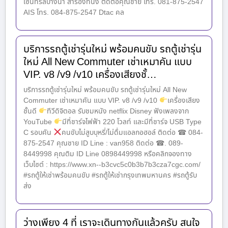
เซ็นทรัลบางนา สำรองที่นั่ง ติดต่อคุณชาย โทร. 081-875-2547
AIS โทร. 084-875-2547 Dtac คล
บริการรถตู้เช่ารุ่นใหม่ พร้อมคนขับ รถตู้เช่ารุ่น
ใหม่ All New Commuter เช่าเหมาคัน แบบ
VIP. v8 /v9 /v10 เครื่องเสียงชั้…
บริการรถตู้เช่ารุ่นใหม่ พร้อมคนขับ รถตู้เช่ารุ่นใหม่ All New
Commuter เช่าเหมาคัน แบบ VIP. v8 /v9 /v10
เครื่องเสียง
ชั้นดี
ทีวีดิจิตอล รับชมหนัง netflix Disney ฟังเพลงจาก
YouTube
มีที่ชาร์จไฟฟ้า 220 โวลท์ และมีที่ชาร์จ USB Type
C รอบคัน
คนขับไม่สูบบุหรี่/ไม่ดื่มแอลกอฮอล์ ติดต่อ ☎ 084-
875-2547 คุณชาย ID Line : van958 ติดต่อ ☎. 089-
8449998 คุณติม ID Line 0898449998 หรือคลิกจองทาง
เว็บไซต์ : https://www.xn--b3cvc5c0b3b7b3cza7cgc.com/
#รถตู้ให้เช่าพร้อมคนขับ #รถตู้ให้เช่ากรุงเทพมหานคร #รถตู้รับ
ส่ง
ว่างเพียง 4 ที่ เราจะเดินทางกันแล้วครับ สนใจ