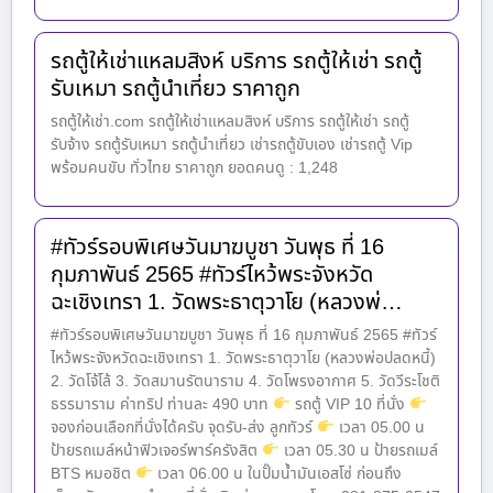
รถตู้ให้เช่าแหลมสิงห์ บริการ รถตู้ให้เช่า รถตู้
รับเหมา รถตู้นำเที่ยว ราคาถูก
รถตู้ให้เช่า.com รถตู้ให้เช่าแหลมสิงห์ บริการ รถตู้ให้เช่า รถตู้
รับจ้าง รถตู้รับเหมา รถตู้นำเที่ยว เช่ารถตู้ขับเอง เช่ารถตู้ Vip
พร้อมคนขับ ทั่วไทย ราคาถูก ยอดคนดู : 1,248
#ทัวร์รอบพิเศษวันมาฆบูชา วันพุธ ที่ 16
กุมภาพันธ์ 2565 #ทัวร์ไหว้พระจังหวัด
ฉะเชิงเทรา 1. วัดพระธาตุวาโย (หลวงพ่…
#ทัวร์รอบพิเศษวันมาฆบูชา วันพุธ ที่ 16 กุมภาพันธ์ 2565 #ทัวร์
ไหว้พระจังหวัดฉะเชิงเทรา 1. วัดพระธาตุวาโย (หลวงพ่อปลดหนี้)
2. วัดโจ้โล้ 3. วัดสมานรัตนาราม 4. วัดโพรงอากาศ 5. วัดวีระโชติ
ธรรมาราม ค่าทริป ท่านละ 490 บาท
รถตู้ VIP 10 ที่นั่ง
จองก่อนเลือกที่นั่งได้ครับ จุดรับ-ส่ง ลูกทัวร์
เวลา 05.00 น
ป้ายรถเมล์หน้าฟิวเจอร์พาร์ครังสิต
เวลา 05.30 น ป้ายรถเมล์
BTS หมอชิต
เวลา 06.00 น ในปั๊มน้ำมันเอสโซ่ ก่อนถึง