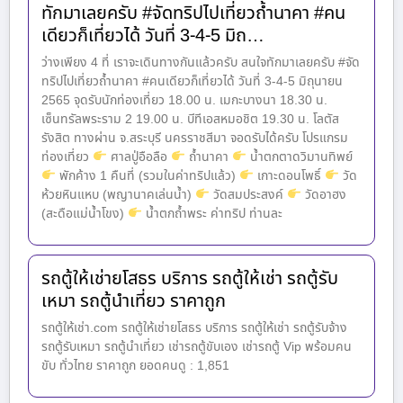
ทักมาเลยครับ #จัดทริปไปเที่ยวถ้ำนาคา #คน
เดียวก็เที่ยวได้ วันที่ 3-4-5 มิถ…
ว่างเพียง 4 ที่ เราจะเดินทางกันแล้วครับ สนใจทักมาเลยครับ #จัด
ทริปไปเที่ยวถ้ำนาคา #คนเดียวก็เที่ยวได้ วันที่ 3-4-5 มิถุนายน
2565 จุดรับนักท่องเที่ยว 18.00 น. เมกะบางนา 18.30 น.
เซ็นทรัลพระราม 2 19.00 น. บีทีเอสหมอชิต 19.30 น. โลตัส
รังสิต ทางผ่าน จ.สระบุรี นครราชสีมา จอดรับได้ครับ โปรแกรม
ท่องเที่ยว
ศาลปู่อือลือ
ถ้ำนาคา
น้ำตกตาดวิมานทิพย์
พักค้าง 1 คืนที่ (รวมในค่าทริปแล้ว)
เกาะดอนโพธิ์
วัด
ห้วยหินแหบ (พญานาคเล่นน้ำ)
วัดสมประสงค์
วัดอาฮง
(สะดือแม่น้ำโขง)
น้ำตกถ้ำพระ ค่าทริป ท่านละ
รถตู้ให้เช่ายโสธร บริการ รถตู้ให้เช่า รถตู้รับ
เหมา รถตู้นำเที่ยว ราคาถูก
รถตู้ให้เช่า.com รถตู้ให้เช่ายโสธร บริการ รถตู้ให้เช่า รถตู้รับจ้าง
รถตู้รับเหมา รถตู้นำเที่ยว เช่ารถตู้ขับเอง เช่ารถตู้ Vip พร้อมคน
ขับ ทั่วไทย ราคาถูก ยอดคนดู : 1,851